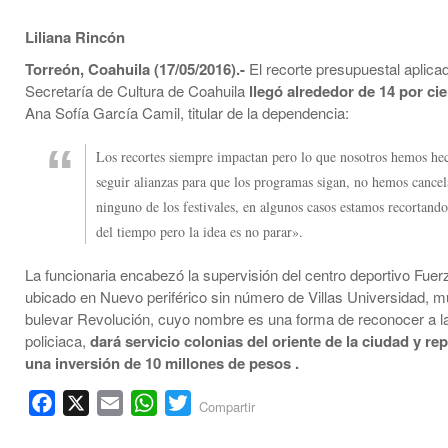
Liliana Rincón
Torreón, Coahuila (17/05/2016).-
El recorte presupuestal aplicad
Secretaría de Cultura de Coahuila
llegó alrededor de 14 por ci
Ana Sofía García Camil, titular de la dependencia:
Los recortes siempre impactan pero lo que nosotros hemos he
seguir alianzas para que los programas sigan, no hemos cance
ninguno de los festivales, en algunos casos estamos recortand
del tiempo pero la idea es no parar».
La funcionaria encabezó la supervisión del centro deportivo Fuer
ubicado en Nuevo periférico sin número de Villas Universidad, m
bulevar Revolución, cuyo nombre es una forma de reconocer a l
policiaca,
dará servicio colonias del oriente de la ciudad y re
una inversión de 10 millones de pesos .
Facebook
X
Email
WhatsApp
Twitter
Compartir