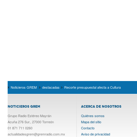
Noticieros GREM
destacadas
Recorte presupuestal afecta a Cultura
NOTICIEROS GREM
ACERCA DE NOSOTROS
Grupo Radio Estéreo Mayrán
Quiénes somos
Acuña 276 Sur., 27000 Torreón
Mapa del sitio
01 871 711 0260
Contacto
actualidadesgrem@gremradio.com.mx
Aviso de privacidad