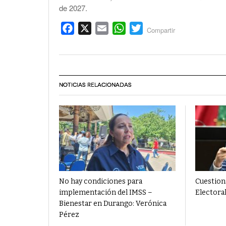
de 2027.
Facebook
X
Email
WhatsApp
Twitter
Compartir
NOTICIAS RELACIONADAS
No hay condiciones para
Cuestion
implementación del IMSS –
Electora
Bienestar en Durango: Verónica
Pérez