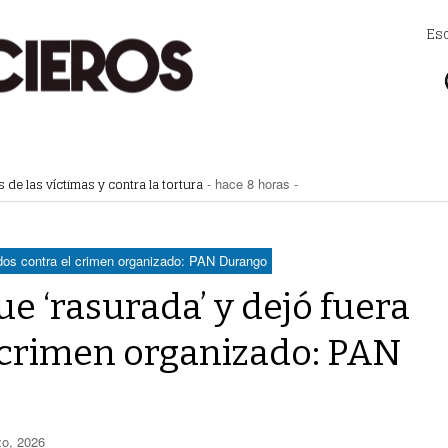
Es
uímetros de Gómez Palacio
- hace 5 horas -
! Hay páginas fraudulentas
- hace 6 horas -
eléctrica programadas en Gómez Palacio
- hace 6 horas -
 federales obliga a Lerdo a ajustar finanzas e incrementar recaudación
- hac
 las víctimas y contra la tortura
- hace 8 horas -
ados contra el crimen organizado: PAN Durango
e ‘rasurada’ y dejó fuera
 crimen organizado: PAN
o, 2026