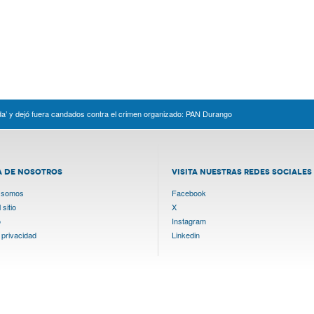
da’ y dejó fuera candados contra el crimen organizado: PAN Durango
A DE NOSOTROS
VISITA NUESTRAS REDES SOCIALES
 somos
Facebook
sitio
X
o
Instagram
 privacidad
Linkedin