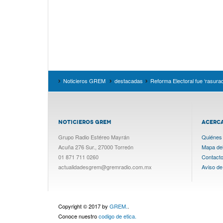
Noticieros GREM
destacadas
Reforma Electoral fue ‘rasura
NOTICIEROS GREM
ACERC
Grupo Radio Estéreo Mayrán
Quiénes
Acuña 276 Sur., 27000 Torreón
Mapa del 
01 871 711 0260
Contact
actualidadesgrem@gremradio.com.mx
Aviso de
Copyright © 2017 by
GREM.
.
Conoce nuestro
codigo de etica.