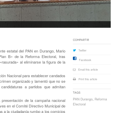
Compartir
ente estatal del PAN en Durango, Mario
Twitter
lan B» de la Reforma Electoral, tras
Facebook
 «rasurada» al eliminarse la figura de la
Email this article
ción Nacional para establecer candados
Print this article
el crimen organizado y lamentó que no se
 candidaturas a partidos que admitan
Tags
PAN Durango
,
Reforma
a presentación de la campaña nacional
Electoral
ves en el Comité Directivo Municipal de
as a la ciudadanía rumbo a los comicios