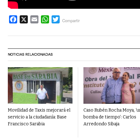
Facebook
X
Email
WhatsApp
Twitter
Compartir
NOTICIAS RELACIONADAS
Movilidad de Taxis mejorará el
Caso Rubén Rocha Moya, ‘u
servicio a la ciudadanía: Base
bomba de tiempo’: Carlos
Francisco Sarabia
Arredondo Sibaja