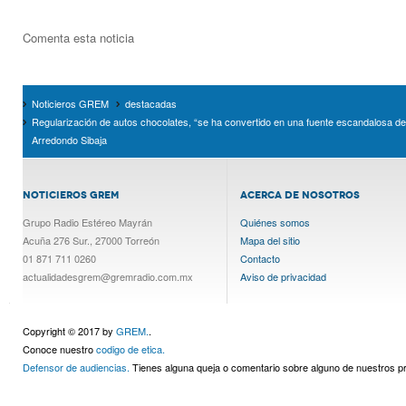
Comenta esta noticia
Noticieros GREM
destacadas
Regularización de autos chocolates, “se ha convertido en una fuente escandalosa d
Arredondo Sibaja
NOTICIEROS GREM
ACERCA DE NOSOTROS
Grupo Radio Estéreo Mayrán
Quiénes somos
Acuña 276 Sur., 27000 Torreón
Mapa del sitio
01 871 711 0260
Contacto
actualidadesgrem@gremradio.com.mx
Aviso de privacidad
Copyright © 2017 by
GREM.
.
Conoce nuestro
codigo de etica.
Defensor de audiencias.
Tienes alguna queja o comentario sobre alguno de nuestros 