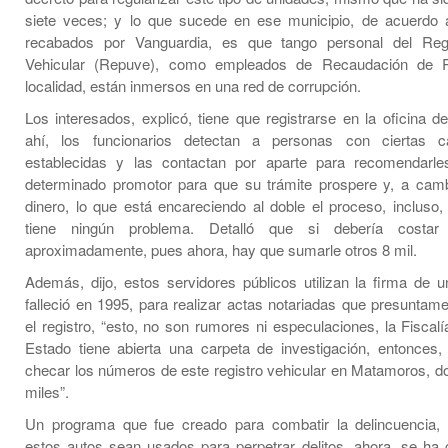
siete veces; y lo que sucede en ese municipio, de acuerdo 
recabados por Vanguardia, es que tango personal del Regi
Vehicular (Repuve), como empleados de Recaudación de 
localidad, están inmersos en una red de corrupción.
Los interesados, explicó, tiene que registrarse en la oficina d
ahí, los funcionarios detectan a personas con ciertas car
establecidas y las contactan por aparte para recomendarle
determinado promotor para que su trámite prospere y, a camb
dinero, lo que está encareciendo al doble el proceso, incluso, 
tiene ningún problema. Detalló que si debería costa
aproximadamente, pues ahora, hay que sumarle otros 8 mil.
Además, dijo, estos servidores públicos utilizan la firma de u
falleció en 1995, para realizar actas notariadas que presuntame
el registro, “esto, no son rumores ni especulaciones, la Fiscal
Estado tiene abierta una carpeta de investigación, entonces,
checar los números de este registro vehicular en Matamoros, d
miles”.
Un programa que fue creado para combatir la delincuencia, 
estos autos sean usados para perpetrar delitos, ahora, se ha 