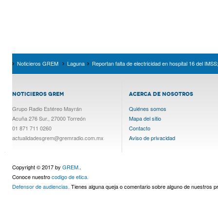
Noticieros GREM
Laguna
Reportan falta de electricidad en hospital 16 del IMS
NOTICIEROS GREM
ACERCA DE NOSOTROS
Grupo Radio Estéreo Mayrán
Quiénes somos
Acuña 276 Sur., 27000 Torreón
Mapa del sitio
01 871 711 0260
Contacto
actualidadesgrem@gremradio.com.mx
Aviso de privacidad
Copyright © 2017 by
GREM.
.
Conoce nuestro
codigo de etica.
Defensor de audiencias.
Tienes alguna queja o comentario sobre alguno de nuestros 