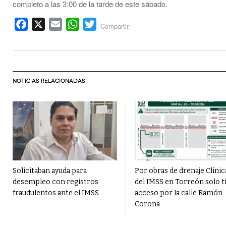
completo a las 3:00 de la tarde de este sábado.
Facebook
X
Email
WhatsApp
Twitter
Compartir
NOTICIAS RELACIONADAS
Solicitaban ayuda para
Por obras de drenaje Clínic
desempleo con registros
del IMSS en Torreón solo t
fraudulentos ante el IMSS
acceso por la calle Ramón
Corona