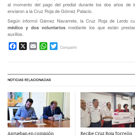
al momento del pago del predial durante los dos años de in
enviaron a la Cruz Roja de Gómez Palacio.
Según informó Gámez Navarrete, la Cruz Roja de Lerdo cu
médico y dos voluntarios
mediante los que están presta
auxilios.
Facebook
X
Email
WhatsApp
Twitter
Compartir
NOTICIAS RELACIONADAS
Aprueban en comisión
Recibe Cruz Roja Torreón