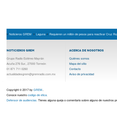
Noticieros GREM
Laguna
Requieren un millón de pesos para reactivar Cruz Ro
NOTICIEROS GREM
ACERCA DE NOSOTROS
Grupo Radio Estéreo Mayrán
Quiénes somos
Acuña 276 Sur., 27000 Torreón
Mapa del sitio
01 871 711 0260
Contacto
actualidadesgrem@gremradio.com.mx
Aviso de privacidad
Copyright © 2017 by
GREM.
.
Conoce nuestro
codigo de etica.
Defensor de audiencias.
Tienes alguna queja o comentario sobre alguno de nuestros 