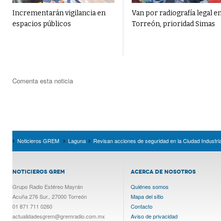
Incrementarán vigilancia en
Van por radiografía legal e
espacios públicos
Torreón, prioridad Simas
Comenta esta noticia
Noticieros GREM
Laguna
Revisan acciones de seguridad en la Ciudad Industri
NOTICIEROS GREM
ACERCA DE NOSOTROS
Grupo Radio Estéreo Mayrán
Quiénes somos
Acuña 276 Sur., 27000 Torreón
Mapa del sitio
01 871 711 0260
Contacto
actualidadesgrem@gremradio.com.mx
Aviso de privacidad