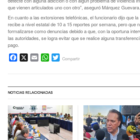
detecte con alguna adicción o con algún problema de violencia int
que vienen articulados uno con otro”, aseguró Márquez Guevara
En cuanto a las extorsiones telefónicas, el funcionario dijo que la
recibe a nivel estatal de 10 a 15 reportes por semana, pero que n
formalizarse como denuncias debido a que, con la oportuna inte
las autoridades, se logra evitar que se realice alguna transferenc
pago.
Facebook
X
Email
WhatsApp
Twitter
Compartir
NOTICIAS RELACIONADAS