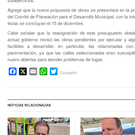
subejercicios.
Agregó que la nueva propuesta de obras se presentará en la p
del Comité de Planeación para el Desarrollo Municipal, con la in
éstas se concluyan el 15 de diciembre.
Cabe señalar que la reasignación de este presupuesto obed
actual gobierno revisó las obras pendientes por ejecutar y al
factibles a desarrollar, en particular, las relacionadas c
pavimentación, ya que las calles seleccionadas eran suscepti
nuevo abiertas para atender problemas de fugas.
Facebook
X
Email
WhatsApp
Twitter
Compartir
NOTICIAS RELACIONADAS