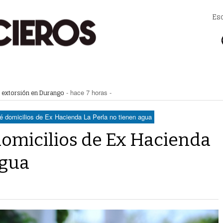
Es
lla Zaragoza
- hace 7 horas -
a extorsión en Durango
- hace 7 horas -
Zaragoza bloquearon Mieleras
- hace 8 horas -
perar Agua Saludable
- hace 8 horas -
é domicilios de Ex Hacienda La Perla no tienen agua
r de Justicia de Durango por presunto cohecho
- hace 8 horas -
domicilios de Ex Hacienda
agua