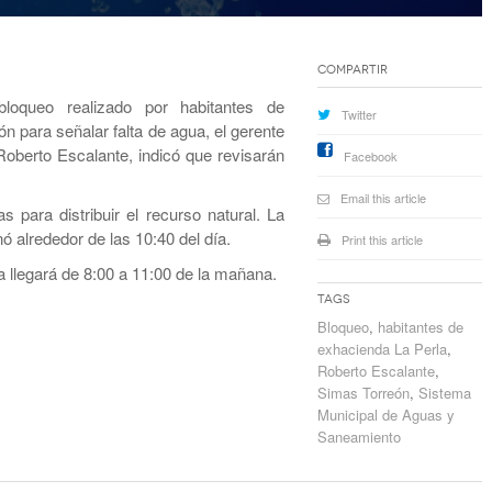
Compartir
oqueo realizado por habitantes de
Twitter
n para señalar falta de agua, el gerente
oberto Escalante, indicó que revisarán
Facebook
Email this article
 para distribuir el recurso natural. La
ó alrededor de las 10:40 del día.
Print this article
 llegará de 8:00 a 11:00 de la mañana.
Tags
Bloqueo
,
habitantes de
exhacienda La Perla
,
Roberto Escalante
,
Simas Torreón
,
Sistema
Municipal de Aguas y
Saneamiento