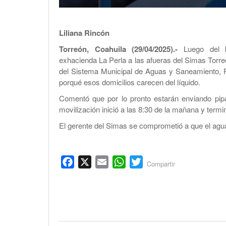
Liliana Rincón
Torreón, Coahuila (29/04/2025).-
Luego del bl
exhacienda La Perla a las afueras del Simas Torreó
del Sistema Municipal de Aguas y Saneamiento, R
porqué esos domicilios carecen del líquido.
Comentó que por lo pronto estarán enviando pipas
movilización inició a las 8:30 de la mañana y termin
El gerente del Simas se comprometió a que el agua
Facebook
X
Email
WhatsApp
Twitter
Compartir