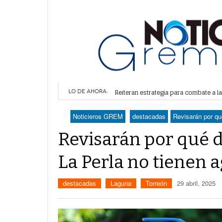
Alertan por plaga de garrapatas en Vi
Reiteran estrategia para combate a l
LO DE AHORA:
Por falta de agua, vecinos de Villa 
Plantean fideicomiso federal para o
Noticieros GREM
destacadas
Revisarán por qu
Detienen a juez del Tribunal Superio
Revisarán por qué 
La Perla no tienen 
destacadas
Laguna
Torreón
29 abril, 2025