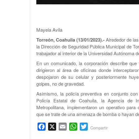
Mayela Avila
Torreón, Coahuila (13/01/2023).-
Alrededor de las
la Dirección de Seguridad Pública Municipal de To
trabajador al interior de la Universidad Autónoma 
En un comunicado, la corporación describe que t
dirigieron al área de oficinas donde interceptar
despojaron de su celular y posteriormente huyer
golpes, no de gravedad.
Asimismo, la policía preventiva en conjunto co
Policía Estatal de Coahuila, la Agencia de In
Metropolitana, implementaron un operativo para 
que se trate de una amenaza de bomba o hayan d
Facebook
X
Email
WhatsApp
Twitter
Compartir