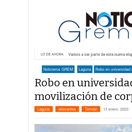
Vamos a ser parte de esta nueva et
Lerdo recibe mayor dotación de Agu
LO DE AHORA:
Durango elegirá por insaculación y 
Denuncian robo en oficinas de More
Noticieros GREM
Laguna
Robo en universidad 
Va Ayuntamiento de Lerdo por mayor 
Robo en universida
movilización de co
Laguna
relevantes
Torreón
13 enero, 2023