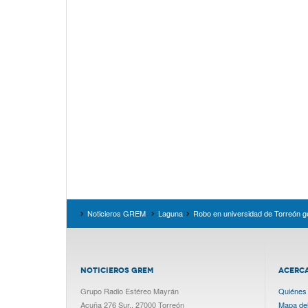
Noticieros GREM
Laguna
Robo en universidad de Torreón g
NOTICIEROS GREM
ACERC
Grupo Radio Estéreo Mayrán
Quiénes
Acuña 276 Sur., 27000 Torreón
Mapa del 