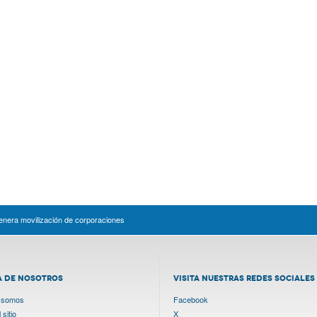
enera movilización de corporaciones
A DE NOSOTROS
VISITA NUESTRAS REDES SOCIALES
 somos
Facebook
sitio
X