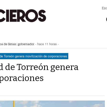
Es
apa de Simas: gobernador
- hace 11 horas -
a Saludable; van por red para comunidades rurales
- hace 12 horas -
voto ciudadano a 50 jueces en 2028
- hace 12 horas -
na Lerdo; cámaras captan a responsables
- hace 12 horas -
de Torreón genera movilización de corporaciones
regulación de lotes baldíos
- hace 12 horas -
d de Torreón genera
rporaciones