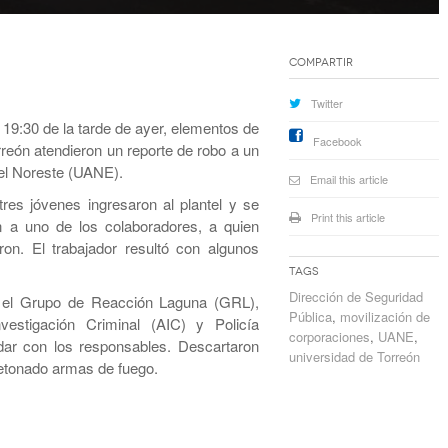
Compartir
Twitter
 19:30 de la tarde de ayer, elementos de
Facebook
rreón atendieron un reporte de robo a un
del Noreste (UANE).
Email this article
res jóvenes ingresaron al plantel y se
Print this article
on a uno de los colaboradores, a quien
on. El trabajador resultó con algunos
Tags
Dirección de Seguridad
n el Grupo de Reacción Laguna (GRL),
Pública
,
movilización de
vestigación Criminal (AIC) y Policía
corporaciones
,
UANE
,
dar con los responsables. Descartaron
universidad de Torreón
etonado armas de fuego.