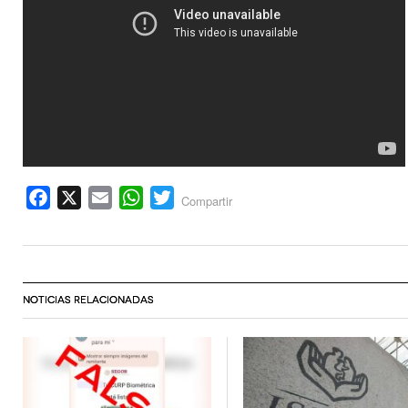
Facebook
X
Email
WhatsApp
Twitter
Compartir
NOTICIAS RELACIONADAS