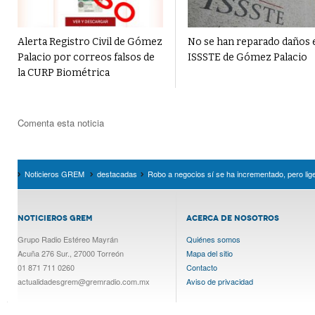
Alerta Registro Civil de Gómez
No se han reparado daños 
Palacio por correos falsos de
ISSSTE de Gómez Palacio
la CURP Biométrica
Comenta esta noticia
Noticieros GREM
destacadas
Robo a negocios sí se ha incrementado, pero li
NOTICIEROS GREM
ACERCA DE NOSOTROS
Grupo Radio Estéreo Mayrán
Quiénes somos
Acuña 276 Sur., 27000 Torreón
Mapa del sitio
01 871 711 0260
Contacto
actualidadesgrem@gremradio.com.mx
Aviso de privacidad