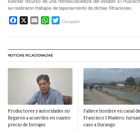
solicitar recurso de una retroexcavadora del establo El Huizach
se realizaron trabajos de taponamiento de dichas filtraciones.
Facebook
X
Email
WhatsApp
Twitter
Compartir
NOTICIAS RELACIONADAS
Productores y autoridades no
Fallece hombre en canal d
llegaron a acuerdos en cuanto
Francisco I Madero; turna
precio de forrajes
caso a Durango