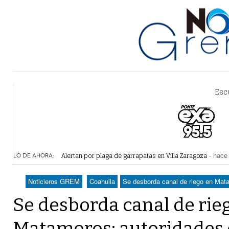
Esc
Alertan por plaga de garrapatas en Villa Zaragoza
- hace 
Reiteran estrategia para combate a la extorsión en Dura
LO DE AHORA:
Por falta de agua, vecinos de Villa Zaragoza bloquearon
Plantean fideicomiso federal para operar Agua Saludabl
Noticieros GREM
Coahuila
Se desborda canal de riego en Mata
Detienen a juez del Tribunal Superior de Justicia de Du
Se desborda canal de rie
Matamoros; autoridades 