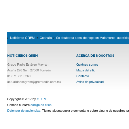
Noticieros GREM
Coahuila
Se desborda canal de riego en Matamoros; autoridad
NOTICIEROS GREM
ACERCA DE NOSOTROS
Grupo Radio Estéreo Mayrán
Quiénes somos
Acuña 276 Sur., 27000 Torreón
Mapa del sitio
01 871 711 0260
Contacto
actualidadesgrem@gremradio.com.mx
Aviso de privacidad
Copyright © 2017 by
GREM.
.
Conoce nuestro
codigo de etica.
Defensor de audiencias.
Tienes alguna queja o comentario sobre alguno de nuestros 