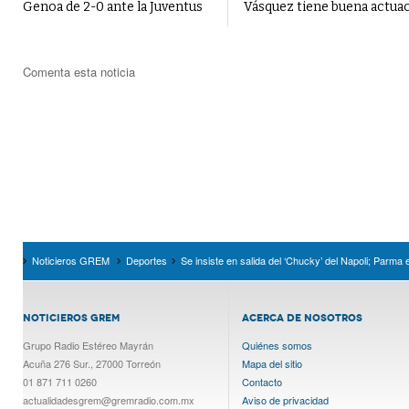
Genoa de 2-0 ante la Juventus
Vásquez tiene buena actua
Comenta esta noticia
Noticieros GREM
Deportes
Se insiste en salida del ‘Chucky’ del Napoli; Parma 
NOTICIEROS GREM
ACERCA DE NOSOTROS
Grupo Radio Estéreo Mayrán
Quiénes somos
Acuña 276 Sur., 27000 Torreón
Mapa del sitio
01 871 711 0260
Contacto
actualidadesgrem@gremradio.com.mx
Aviso de privacidad