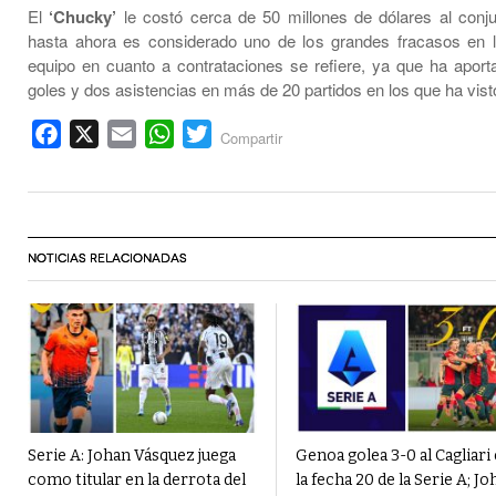
El
‘Chucky’
le costó cerca de 50 millones de dólares al conjun
hasta ahora es considerado uno de los grandes fracasos en la
equipo en cuanto a contrataciones se refiere, ya que ha apor
goles y dos asistencias en más de 20 partidos en los que ha vist
Facebook
X
Email
WhatsApp
Twitter
Compartir
NOTICIAS RELACIONADAS
Serie A: Johan Vásquez juega
Genoa golea 3-0 al Cagliari
como titular en la derrota del
la fecha 20 de la Serie A; Jo