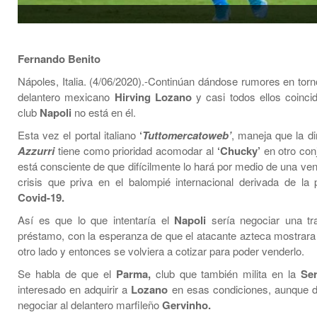
Fernando Benito
Nápoles, Italia. (4/06/2020).-Continúan dándose rumores en torno
delantero mexicano
Hirving Lozano
y casi todos ellos coinci
club
Napoli
no está en él.
Esta vez el portal italiano
‘
Tuttomercatoweb’
, maneja que la di
Azzurri
tiene como prioridad acomodar al
‘Chucky’
en otro con
está consciente de que difícilmente lo hará por medio de una ven
crisis que priva en el balompié internacional derivada de la
Covid-19.
Así es que lo que intentaría el
Napoli
sería negociar una tr
préstamo, con la esperanza de que el atacante azteca mostrara 
otro lado y entonces se volviera a cotizar para poder venderlo.
Se habla de que el
Parma,
club que también milita en la
Se
interesado en adquirir a
Lozano
en esas condiciones, aunque d
negociar al delantero marfileño
Gervinho.