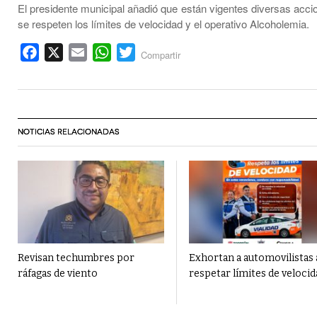
El presidente municipal añadió que están vigentes diversas acci
se respeten los límites de velocidad y el operativo Alcoholemia.
Facebook
X
Email
WhatsApp
Twitter
Compartir
NOTICIAS RELACIONADAS
Revisan techumbres por
Exhortan a automovilistas 
ráfagas de viento
respetar límites de velocid