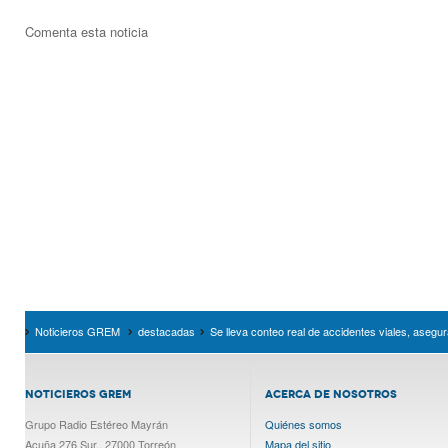
Comenta esta noticia
Noticieros GREM
destacadas
Se lleva conteo real de accidentes viales, asegu
NOTICIEROS GREM
ACERCA DE NOSOTROS
Grupo Radio Estéreo Mayrán
Quiénes somos
Acuña 276 Sur., 27000 Torreón
Mapa del sitio