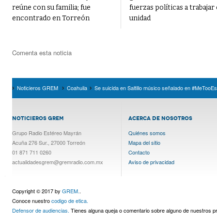
reúne con su familia; fue
fuerzas políticas a trabajar
encontrado en Torreón
unidad
Comenta esta noticia
Noticieros GREM
Coahuila
Se suicida en Saltillo músico señalado en #MeTooE
NOTICIEROS GREM
ACERCA DE NOSOTROS
Grupo Radio Estéreo Mayrán
Quiénes somos
Acuña 276 Sur., 27000 Torreón
Mapa del sitio
01 871 711 0260
Contacto
actualidadesgrem@gremradio.com.mx
Aviso de privacidad
Copyright © 2017 by
GREM.
.
Conoce nuestro
codigo de etica.
Defensor de audiencias.
Tienes alguna queja o comentario sobre alguno de nuestros 