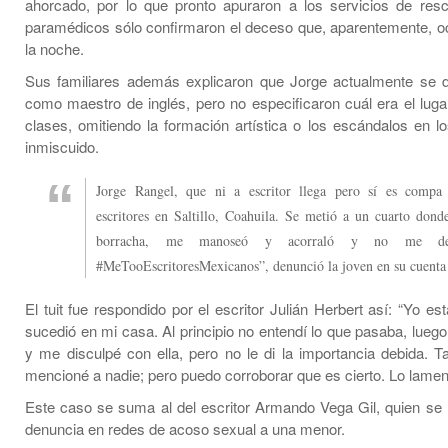
ahorcado, por lo que pronto apuraron a los servicios de resc
paramédicos sólo confirmaron el deceso que, aparentemente, oc
la noche.
Sus familiares además explicaron que Jorge actualmente se
como maestro de inglés, pero no especificaron cuál era el lug
clases, omitiendo la formación artística o los escándalos en l
inmiscuido.
Jorge Rangel, que ni a escritor llega pero sí es comp
escritores en Saltillo, Coahuila. Se metió a un cuarto don
borracha, me manoseó y acorraló y no me dej
#MeTooEscritoresMexicanos”, denunció la joven en su cuenta 
El tuit fue respondido por el escritor Julián Herbert así: “Yo es
sucedió en mi casa. Al principio no entendí lo que pasaba, luego
y me disculpé con ella, pero no le di la importancia debida. 
mencioné a nadie; pero puedo corroborar que es cierto. Lo lamen
Este caso se suma al del escritor Armando Vega Gil, quien se
denuncia en redes de acoso sexual a una menor.