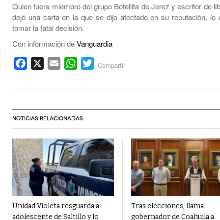
Quien fuera miembro del grupo Botellita de Jerez y escritor de libr
dejó una carta en la que se dijo afectado en su reputación, lo q
tomar la fatal decisión.
Con información de
Vanguardia
Facebook
X
Email
WhatsApp
Twitter
Compartir
NOTICIAS RELACIONADAS
Unidad Violeta resguarda a
Tras elecciones, llama
adolescente de Saltillo y lo
gobernador de Coahuila a