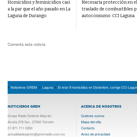
Homicidios y feminicidios casi
Necesaria protección en e
a la par que el año pasado en La
traslado de combustibles p
Laguna de Durango
autoconsumo: CCI Laguna
Comenta esta noticia
Noticieros GREM
Laguna
Sí eran 9 homicidios en Diciembre, corrige CCI Lagu
NOTICIEROS GREM
ACERCA DE NOSOTROS
Grupo Radio Estéreo Mayrán
Quiénes somos
Acuña 276 Sur., 27000 Torreón
Mapa del sitio
01 871 711 0260
Contacto
actualidadesgrem@gremradio.com.mx
Aviso de privacidad