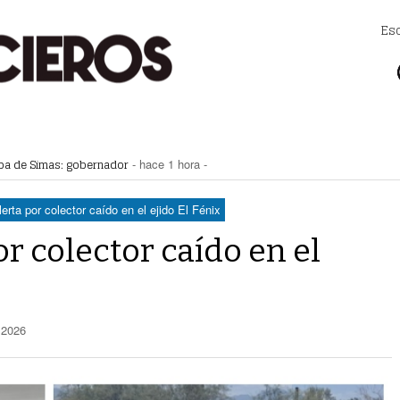
Es
apa de Simas: gobernador
- hace 1 hora -
a Saludable; van por red para comunidades rurales
- hace 2 horas -
voto ciudadano a 50 jueces en 2028
- hace 2 horas -
na Lerdo; cámaras captan a responsables
- hace 2 horas -
erta por colector caído en el ejido El Fénix
regulación de lotes baldíos
- hace 2 horas -
r colector caído en el
, 2026