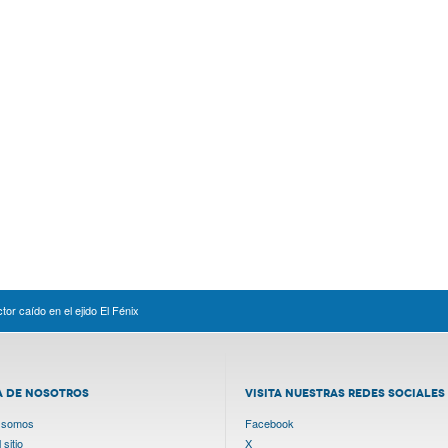
tor caído en el ejido El Fénix
A DE NOSOTROS
VISITA NUESTRAS REDES SOCIALES
 somos
Facebook
sitio
X