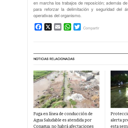
en marcha los trabajos de reposición; además de
para reforzar la delimitación y seguridad del á
operativas del organismo.
Facebook
X
Email
WhatsApp
Twitter
Compartir
NOTICIAS RELACIONADAS
Fuga en línea de conducción de
Protecci
Agua Saludable es atendida por
alerta pr
Conagua; no habrá afectaciones
esta sem