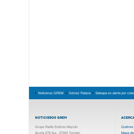
Noticieros GREM
Gómez Palacio
Sideapa en alerta por colec
NOTICIEROS GREM
ACERC
Grupo Radio Estéreo Mayrán
Quiénes
Acuña 276 Sur., 27000 Torreón
Mapa del 