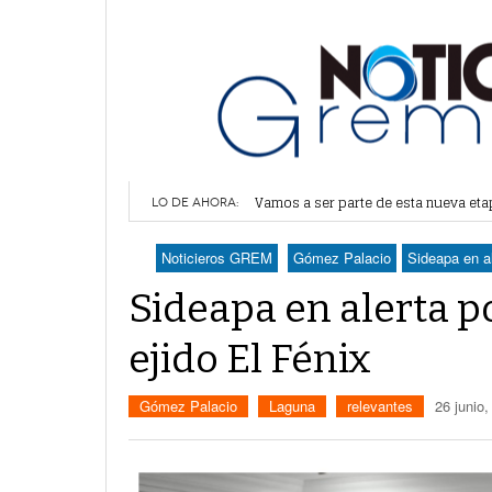
Vamos a ser parte de esta nueva et
Lerdo recibe mayor dotación de Agu
LO DE AHORA:
Durango elegirá por insaculación y 
Denuncian robo en oficinas de More
Noticieros GREM
Gómez Palacio
Sideapa en al
Va Ayuntamiento de Lerdo por mayor 
Sideapa en alerta po
ejido El Fénix
Gómez Palacio
Laguna
relevantes
26 junio