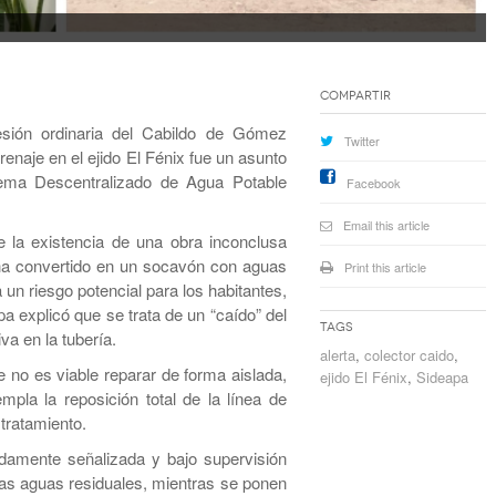
Compartir
ión ordinaria del Cabildo de Gómez
Twitter
renaje en el ejido El Fénix fue un asunto
stema Descentralizado de Agua Potable
Facebook
Email this article
e la existencia de una obra inconclusa
a convertido en un socavón con aguas
Print this article
un riesgo potencial para los habitantes,
pa explicó que se trata de un “caído” del
Tags
va en la tubería.
alerta
,
colector caido
,
 no es viable reparar de forma aislada,
ejido El Fénix
,
Sideapa
mpla la reposición total de la línea de
tratamiento.
idamente señalizada y bajo supervisión
las aguas residuales, mientras se ponen