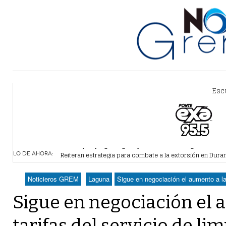
Esc
Alertan por plaga de garrapatas en Villa Zaragoza
- hace 
Reiteran estrategia para combate a la extorsión en Dura
LO DE AHORA:
Por falta de agua, vecinos de Villa Zaragoza bloquearon
Plantean fideicomiso federal para operar Agua Saludabl
Noticieros GREM
Laguna
Sigue en negociación el aumento a las
Detienen a juez del Tribunal Superior de Justicia de Du
Sigue en negociación el 
tarifas del servicio de li