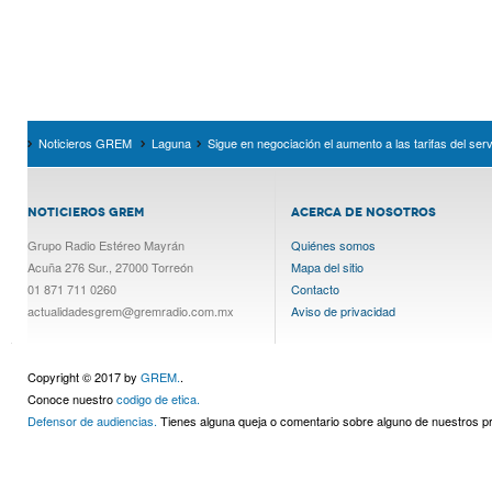
Noticieros GREM
Laguna
Sigue en negociación el aumento a las tarifas del serv
NOTICIEROS GREM
ACERCA DE NOSOTROS
Grupo Radio Estéreo Mayrán
Quiénes somos
Acuña 276 Sur., 27000 Torreón
Mapa del sitio
01 871 711 0260
Contacto
actualidadesgrem@gremradio.com.mx
Aviso de privacidad
Copyright © 2017 by
GREM.
.
Conoce nuestro
codigo de etica.
Defensor de audiencias.
Tienes alguna queja o comentario sobre alguno de nuestros 