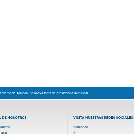
ntamiento de Torreón, no apoya toma de presidencia municipal
A DE NOSOTROS
VISITA NUESTRAS REDES SOCIALES
 somos
Facebook
sitio
X