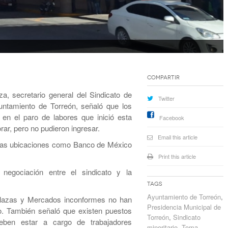
Compartir
, secretario general del Sindicato de
Twitter
untamiento de Torreón, señaló que los
 en el paro de labores que inició esta
Facebook
ar, pero no pudieron ingresar.
Email this article
tras ubicaciones como Banco de México
Print this article
gociación entre el sindicato y la
Tags
Ayuntamiento de Torreón
,
Plazas y Mercados inconformes no han
Presidencia Municipal de
o. También señaló que existen puestos
Torreón
,
Sindicato
eben estar a cargo de trabajadores
minoritario
,
Toma