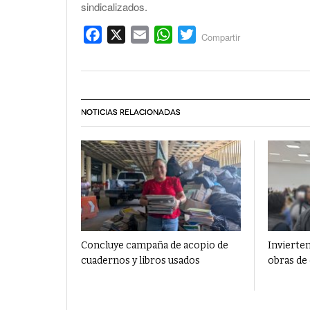
sindicalizados.
Facebook
X
Email
WhatsApp
Twitter
Compartir
NOTICIAS RELACIONADAS
Concluye campaña de acopio de
Invierten
cuadernos y libros usados
obras de