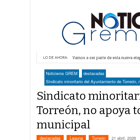
Vamos a ser parte de esta nueva et
LO DE AHORA:
Lerdo recibe mayor dotación de Agu
Durango elegirá por insaculación y 
Noticieros GREM
destacadas
Denuncian robo en oficinas de More
Sindicato minoritario del Ayuntamiento de Torreón,
Va Ayuntamiento de Lerdo por mayor 
Sindicato minorita
Torreón, no apoya 
municipal
destacadas
Laguna
Torreón
21 abril, 2026