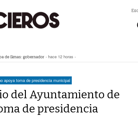
Es
apa de Simas: gobernador
- hace 12 horas -
a Saludable; van por red para comunidades rurales
- hace 12 horas -
voto ciudadano a 50 jueces en 2028
- hace 13 horas -
na Lerdo; cámaras captan a responsables
- hace 13 horas -
 no apoya toma de presidencia municipal
regulación de lotes baldíos
- hace 13 horas -
rio del Ayuntamiento de
toma de presidencia