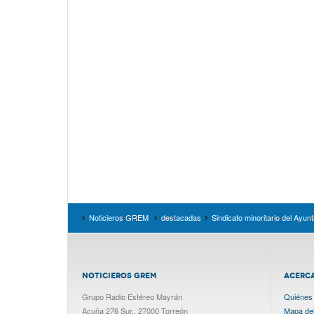
Noticieros GREM
destacadas
Sindicato minoritario del Ayu
NOTICIEROS GREM
ACERC
Grupo Radio Estéreo Mayrán
Quiénes
Acuña 276 Sur., 27000 Torreón
Mapa del 