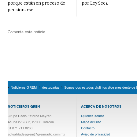
porque están en proceso de
por Ley Seca
pensionarse
Comenta esta noticia
Noticieros GREM
destacadas
Somos dos estados distintos dice presidente de 
NOTICIEROS GREM
ACERCA DE NOSOTROS
Grupo Radio Estéreo Mayrán
Quiénes somos
Acuña 276 Sur., 27000 Torreón
Mapa del sitio
01 871 711 0260
Contacto
actualidadesgrem@gremradio.com.mx
Aviso de privacidad