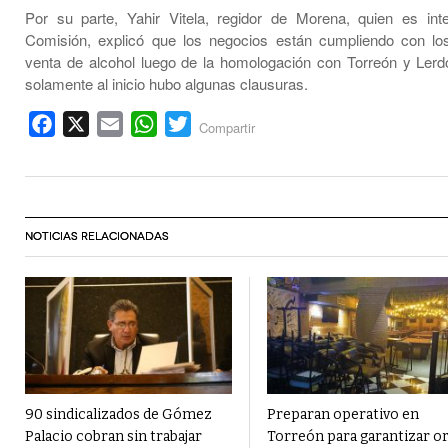
Por su parte, Yahir Vitela, regidor de Morena, quien es int
Comisión, explicó que los negocios están cumpliendo con lo
venta de alcohol luego de la homologación con Torreón y Lerd
solamente al inicio hubo algunas clausuras.
Facebook
X
Email
WhatsApp
Twitter
Compartir
NOTICIAS RELACIONADAS
90 sindicalizados de Gómez
Preparan operativo en
Palacio cobran sin trabajar
Torreón para garantizar o