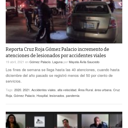
Reporta Cruz Roja Gómez Palacio incremento de
atenciones de lesionados por accidentes viales
19 abril, 2021
en
Gómez Palacio
,
Laguna
por
Mayela Ávila Saucedo
Los fines de semana se llega hasta las 40 atenciones, cuando hasta
diciembre del año pasado se registró menos del 50 por ciento de
servicios.
Tags:
2020
,
2021
,
Accidentes viales
,
alta velocidad
,
Área Rural
,
área urbana
,
Cruz
Roja
,
Gómez Palacio
,
Hospital
,
lesionados
,
pandemia