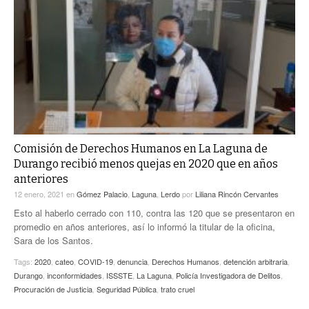
Comisión de Derechos Humanos en La Laguna de
Durango recibió menos quejas en 2020 que en años
anteriores
12 enero, 2021
en
Gómez Palacio
,
Laguna
,
Lerdo
por
Liliana Rincón Cervantes
Esto al haberlo cerrado con 110, contra las 120 que se presentaron en
promedio en años anteriores, así lo informó la titular de la oficina,
Sara de los Santos.
Tags:
2020
,
cateo
,
COVID-19
,
denuncia
,
Derechos Humanos
,
detención arbitraria
,
Durango
,
inconformidades
,
ISSSTE
,
La Laguna
,
Policía Investigadora de Delitos
,
Procuración de Justicia
,
Seguridad Pública
,
trato cruel