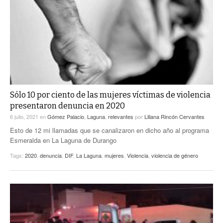
Sólo 10 por ciento de las mujeres víctimas de violencia
presentaron denuncia en 2020
6 julio, 2021
en
Gómez Palacio
,
Laguna
,
relevantes
por
Liliana Rincón Cervantes
Esto de 12 mi llamadas que se canalizaron en dicho año al programa
Esmeralda en La Laguna de Durango
Tags:
2020
,
denuncia
,
DIF
,
La Laguna
,
mujeres
,
Violencia
,
violencia de género