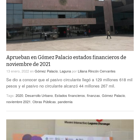
ACTUALIDADES GREM
PC29
EL EXACTO
GLOBO
EXA INFORMA
CONTEXTOS
DIÁLOGOS CON LA HISTORIA
TRAYECTO LAGUNA
TWEETS AND BEATS
A MEDIA MAÑANA
LA MEJOR 97.1 ESTÉREO GALLITO
A TODA LEY
Aprueban en Gómez Palacio estados financieros de
ACTUALIDADES GREM
noviembre de 2021
ENTRE LAGUNEROS
PULSO
13 enero, 2022
en
Gómez Palacio
,
Laguna
por
Liliana Rincón Cervantes
Se dio a conocer que el pasivo circulante llegó a 129 millones 618 mil
LA MEJOR INFORMACIÓN
pesos y el pasivo no circulante alcanzó 44 millones 267 mil.
Tags:
2020
,
Desarrollo Urbano
,
Estados financieros
,
finanzas
,
Gómez Palacio
,
noviembre 2021
,
Obras Públicas
,
pandemia