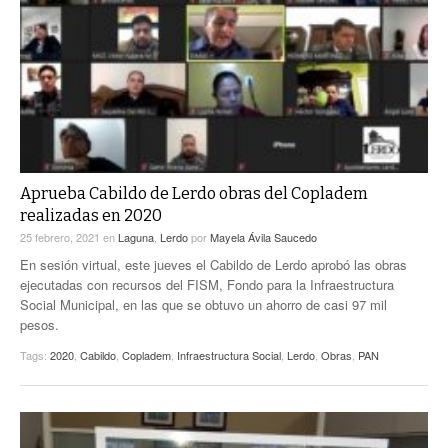
Aprueba Cabildo de Lerdo obras del Copladem
realizadas en 2020
25 febrero, 2021
en
Laguna
,
Lerdo
por
Mayela Ávila Saucedo
En sesión virtual, este jueves el Cabildo de Lerdo aprobó las obras
ejecutadas con recursos del FISM, Fondo para la Infraestructura
Social Municipal, en las que se obtuvo un ahorro de casi 97 mil
pesos.
Tags:
2020
,
Cabildo
,
Copladem
,
Infraestructura Social
,
Lerdo
,
Obras
,
PAN