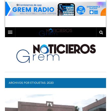
INICIO
LAGUNA
COAHUILA
TORREÓN
DURANGO
GÓMEZ PALACIO
ARCHIVOS POR ETIQUETAS:
DEPORTES
LERDO
2020
PROGRAMAS
COLABORADORES
EXA