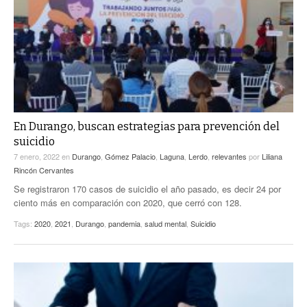
En Durango, buscan estrategias para prevención del
suicidio
7 enero, 2022
en
Durango
,
Gómez Palacio
,
Laguna
,
Lerdo
,
relevantes
por
Liliana
Rincón Cervantes
Se registraron 170 casos de suicidio el año pasado, es decir 24 por
ciento más en comparación con 2020, que cerró con 128.
Tags:
2020
,
2021
,
Durango
,
pandemia
,
salud mental
,
Suicidio