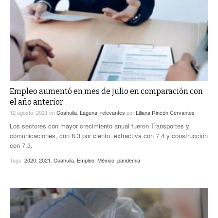
Empleo aumentó en mes de julio en comparación con
el año anterior
12 agosto, 2021
en
Coahuila
,
Laguna
,
relevantes
por
Liliana Rincón Cervantes
Los sectores con mayor crecimiento anual fueron Transportes y
comunicaciones, con 8.3 por ciento, extractiva con 7.4 y construcción
con 7.3.
Tags:
2020
,
2021
,
Coahuila
,
Empleo
,
México
,
pandemia