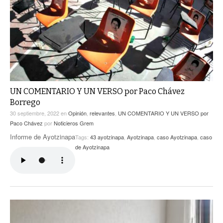
ACTUALIDADES GREM
PC29
EL EXACTO
GLOBO
EXA INFORMA
CONTEXTOS
DIÁLOGOS CON LA HISTORIA
TRAYECTO LAGUNA
TWEETS AND BEATS
A MEDIA MAÑANA
LA MEJOR 97.1 ESTÉREO GALLITO
A TODA LEY
UN COMENTARIO Y UN VERSO por Paco Chávez
ACTUALIDADES GREM
Borrego
ENTRE LAGUNEROS
PULSO
30 septiembre, 2022
en
Opinión
,
relevantes
,
UN COMENTARIO Y UN VERSO por
Paco Chávez
por
Noticieros Grem
LA MEJOR INFORMACIÓN
Informe de Ayotzinapa
Tags:
43 ayotzinapa
,
Ayotzinapa
,
caso Ayotzinapa
,
caso
de Ayotzinapa