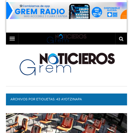
INICIO
LAGUNA
COAHUILA
TORREÓN
DURANGO
GÓMEZ PALACIO
ARCHIVOS POR ETIQUETAS:
DEPORTES
LERDO
43 AYOTZINAPA
PROGRAMAS
COLABORADORES
EXA