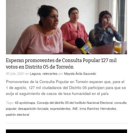
Esperan promoventes de Consulta Popular 127 mil
votos en Distrito 05 de Torreón
30 julio, 2021
en
Laguna
,
relevantes
por
Mayela Ávila Saucedo
Promoventes de la Consulta Popular en Torreón esperan que, para el
1 de agosto, 127 mil ciudadanos del Distrito 05 participen para que se
exija el seguimiento de casos de lesa humanidad en el país
Tags:
43 ayotzinapa
,
Consejo del distrito 05 del Instituto Nacional Electoral
,
consulta
popular
,
desaparición forzada
,
expresidentes
,
INE
,
Irma Ramírez Hernández
,
padrón electoral