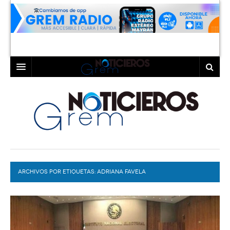
INICIO
LAGUNA
COAHUILA
TORREÓN
DURANGO
GÓMEZ PALACIO
ARCHIVOS POR ETIQUETAS:
DEPORTES
LERDO
ADRIANA FAVELA
PROGRAMAS
COLABORADORES
EXA