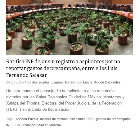
ACTUALIDADES GREM
PC29
EL EXACTO
GLOBO
EXA INFORMA
CONTEXTOS
DIÁLOGOS CON LA HISTORIA
TRAYECTO LAGUNA
TWEETS AND BEATS
A MEDIA MAÑANA
LA MEJOR 97.1 ESTÉREO GALLITO
A TODA LEY
ACTUALIDADES GREM
Ratifica INE dejar sin registro a aspirantes por no
reportar gastos de precampaña, entre ellos Luis
ENTRE LAGUNEROS
PULSO
Fernando Salazar
24 abril, 2021
en
destacadas
,
Laguna
,
Torreón
por
Liliana Rincón Cervantes
LA MEJOR INFORMACIÓN
De esta manera el consejo dio cumplimiento a las sentencias
dictadas por las Salas Regionales Ciudad de México, Monterrey y
Xalapa del Tribunal Electoral del Poder Judicial de la Federación
(TEPJF) en materia de fiscalización
Tags:
Adriana Favela
,
alcaldia de torreon
,
elecciones 2021
,
gastos de precampaña
,
INE
,
Luis Fernando Salazar
,
Morena