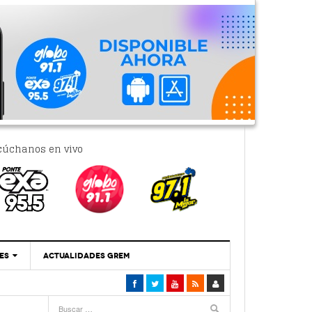
cúchanos en vivo
ES
ACTUALIDADES GREM
‘Se Vale Soñar Con Una Contraloría Ciudadana’
- 6 febrero, 2023
Por PC29