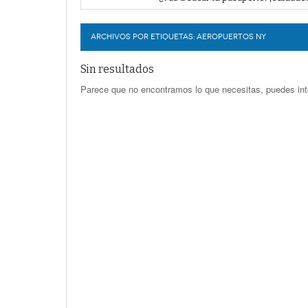
Habrá más suspensiones de energía 
LERDO
Recorte de 16 mdp en participaciones
Promueven campaña sobre derechos de
ARCHIVOS POR ETIQUETAS:
horas -
AEROPUERTOS NY
Sin resultados
Parece que no encontramos lo que necesitas, puedes int