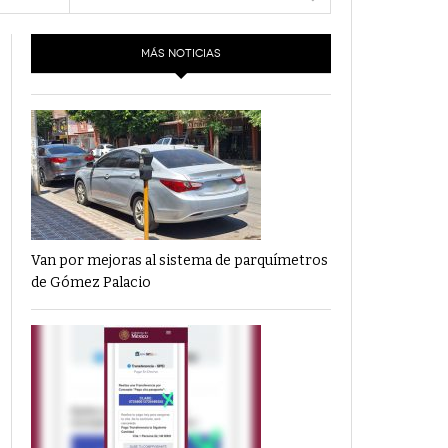
- 6 junio,
Los Dichos Y La Velocidad Por PC29
e 11
2022
MÁS NOTICIAS
‘Los Partidos Políticos No Merecen
- 18 mayo, 2022
Financiamiento’ Por PC29
‘La Laguna: Bomba De Tiempo Por Falta De
- 17 mayo, 2021
Planeación’ Por PC29
‘Las Corrupciones, Sus Formas Y Efectos’ Por
- 7 mayo, 2021
PC29
Van por mejoras al sistema de parquímetros
de Gómez Palacio