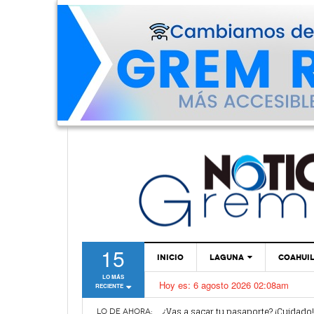
15
INICIO
LAGUNA
COAHUI
LO MÁS
Hoy es:
6 agosto 2026 02:08am
RECIENTE
TORREÓN
Van por mejoras al sistema de parq
¿Vas a sacar tu pasaporte? ¡Cuidado
GÓMEZ PALACIO
LO DE AHORA: