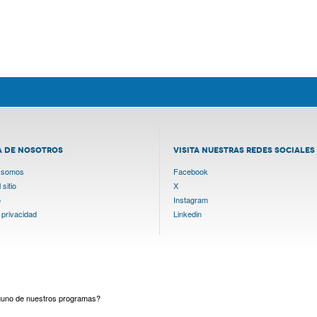
A DE NOSOTROS
VISITA NUESTRAS REDES SOCIALES
 somos
Facebook
sitio
X
o
Instagram
 privacidad
Linkedin
lguno de nuestros programas?