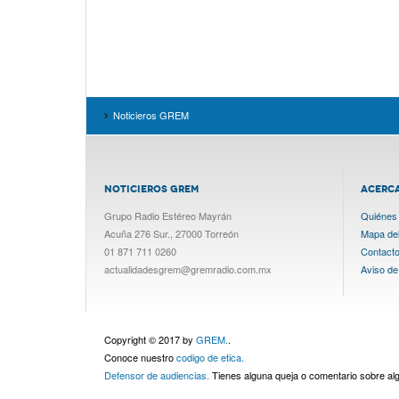
Noticieros GREM
NOTICIEROS GREM
ACERC
Grupo Radio Estéreo Mayrán
Quiénes
Acuña 276 Sur., 27000 Torreón
Mapa del 
01 871 711 0260
Contact
actualidadesgrem@gremradio.com.mx
Aviso de
Copyright © 2017 by
GREM.
.
Conoce nuestro
codigo de etica.
Defensor de audiencias.
Tienes alguna queja o comentario sobre a