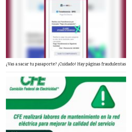
¿Vas a sacar tu pasaporte? ¡Cuidado! Hay páginas fraudulentas