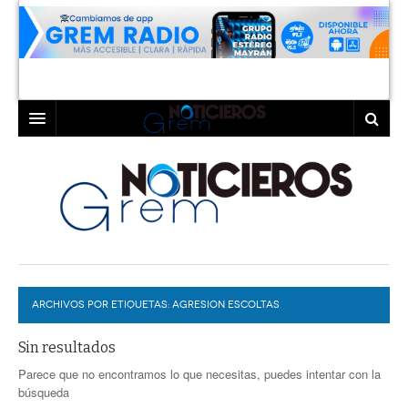
INICIO
LAGUNA
COAHUILA
TORREÓN
DURANGO
GÓMEZ PALACIO
ARCHIVOS POR ETIQUETAS:
DEPORTES
LERDO
AGRESION ESCOLTAS
PROGRAMAS
Sin resultados
Parece que no encontramos lo que necesitas, puedes intentar con la
COLABORADORES
EXA
búsqueda