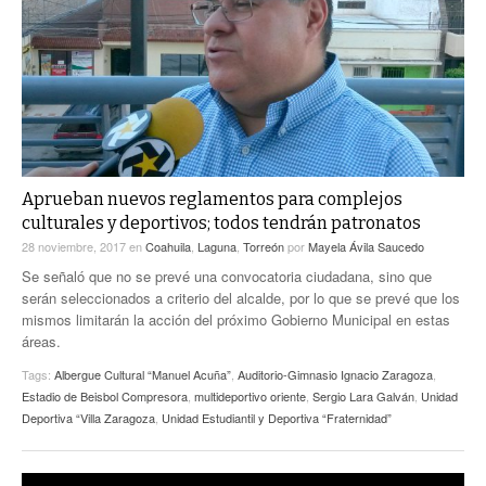
ACTUALIDADES GREM
PC29
EL EXACTO
GLOBO
EXA INFORMA
CONTEXTOS
DIÁLOGOS CON LA HISTORIA
TRAYECTO LAGUNA
TWEETS AND BEATS
A MEDIA MAÑANA
LA MEJOR 97.1 ESTÉREO GALLITO
A TODA LEY
Aprueban nuevos reglamentos para complejos
ACTUALIDADES GREM
culturales y deportivos; todos tendrán patronatos
ENTRE LAGUNEROS
PULSO
28 noviembre, 2017
en
Coahuila
,
Laguna
,
Torreón
por
Mayela Ávila Saucedo
Se señaló que no se prevé una convocatoria ciudadana, sino que
LA MEJOR INFORMACIÓN
serán seleccionados a criterio del alcalde, por lo que se prevé que los
mismos limitarán la acción del próximo Gobierno Municipal en estas
áreas.
Tags:
Albergue Cultural “Manuel Acuña”
,
Auditorio-Gimnasio Ignacio Zaragoza
,
Estadio de Beisbol Compresora
,
multideportivo oriente
,
Sergio Lara Galván
,
Unidad
Deportiva “Villa Zaragoza
,
Unidad Estudiantil y Deportiva “Fraternidad”