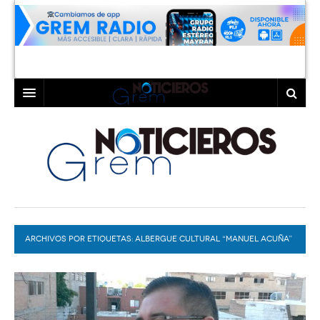
INICIO
LAGUNA
COAHUILA
TORREÓN
DURANGO
GÓMEZ PALACIO
ARCHIVOS POR ETIQUETAS:
DEPORTES
LERDO
ALBERGUE CULTURAL “MANUEL ACUÑA”
PROGRAMAS
COLABORADORES
EXA