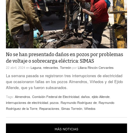
ACTUALIDADES GREM
PC29
EL EXACTO
GLOBO
EXA INFORMA
CONTEXTOS
DIÁLOGOS CON LA HISTORIA
TRAYECTO LAGUNA
TWEETS AND BEATS
A MEDIA MAÑANA
LA MEJOR 97.1 ESTÉREO GALLITO
A TODA LEY
No se han presentado daños en pozos por problemas
ACTUALIDADES GREM
de voltaje o sobrecarga eléctrica: SIMAS
ENTRE LAGUNEROS
PULSO
22 abril, 2024
en
Laguna
,
relevantes
,
Torreón
por
Liliana Rincón Cervantes
La semana pasada se registraron tres interrupciones de electricidad
LA MEJOR INFORMACIÓN
que ocasionaron fallas en los pozos Almendros, Viñedos y del Ejido
Allende, que ya fueron subsanados.
Tags:
Almendros
,
Comisión Federal de Electricidad
,
daños
,
ejido Allende
,
interrupciones de electricidad
,
pozos
,
Raymundo Rodríguez de
,
Raymundo
Rodríguez de la Torre
,
Reparaciones
,
Simas Torreón
,
Viñedos
MÁS NOTICIAS