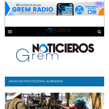
INICIO
LAGUNA
COAHUILA
TORREÓN
DURANGO
GÓMEZ PALACIO
ARCHIVOS POR ETIQUETAS:
DEPORTES
LERDO
ALMENDROS
PROGRAMAS
COLABORADORES
EXA