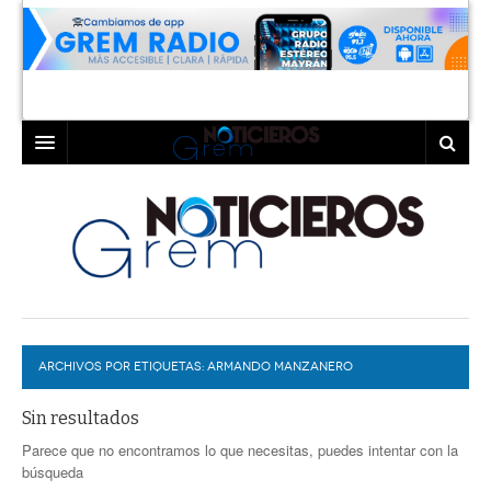
INICIO
LAGUNA
COAHUILA
TORREÓN
DURANGO
GÓMEZ PALACIO
ARCHIVOS POR ETIQUETAS:
DEPORTES
LERDO
ARMANDO MANZANERO
PROGRAMAS
Sin resultados
Parece que no encontramos lo que necesitas, puedes intentar con la
COLABORADORES
EXA
búsqueda