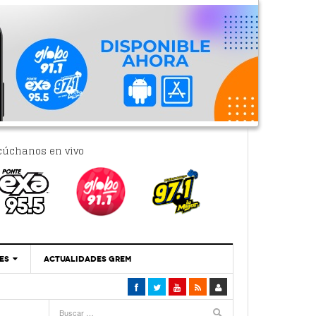
cúchanos en vivo
ES
ACTUALIDADES GREM
‘Se Vale Soñar Con Una Contraloría Ciudadana’
- 6 febrero, 2023
Por PC29