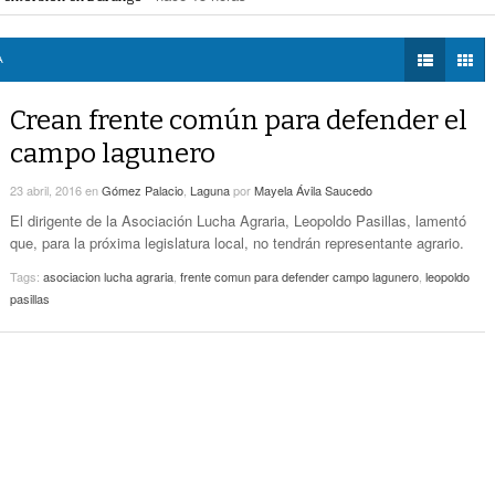
Zaragoza bloquearon Mieleras
- hace 15 horas -
DIÁLOGOS CON LA
Por Falta De Agua, Vecinos De Villa Zaragoza
perar Agua Saludable
- hace 15 horas -
HISTORIA
- hace 15 horas -
Bloquearon Mieleras
r de Justicia de Durango por presunto cohecho
- hace 16 horas -
A
TWEETS AND
Anuncian Nuevo Pozo De Agua Potable Para
BEATS
Crean frente común para defender el
- hace 18 horas -
Torreón
LA MEJOR 97.1
campo lagunero
ESTÉREO GALLITO
Lanzan Convocatoria Del Concurso De Poesía
- hace 20 horas -
Enriqueta Ochoa
23 abril, 2016
en
Gómez Palacio
,
Laguna
por
Mayela Ávila Saucedo
El dirigente de la Asociación Lucha Agraria, Leopoldo Pasillas, lamentó
Expone CLIP Preocupación Por Reformas
que, para la próxima legislatura local, no tendrán representante agrario.
Laborales. ‘Hacen Ver A Patrones Como
- hace 20 horas -
Enemigos’, Considera
Tags:
asociacion lucha agraria
,
frente comun para defender campo lagunero
,
leopoldo
pasillas