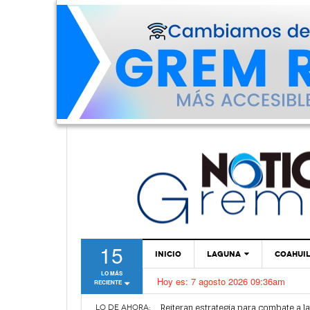
15
INICIO
LAGUNA
COAHUI
LO MÁS
Hoy es:
7 agosto 2026 09:36am
RECIENTE
TORREÓN
Alertan por plaga de garrapatas en Vi
Reiteran estrategia para combate a l
GÓMEZ PALACIO
LO DE AHORA: