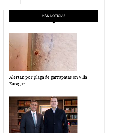
- 6 junio,
Los Dichos Y La Velocidad Por PC29
2022
MÁS NOTICIAS
‘Los Partidos Políticos No Merecen
- 18 mayo, 2022
Financiamiento’ Por PC29
‘La Laguna: Bomba De Tiempo Por Falta De
- 17 mayo, 2021
Planeación’ Por PC29
‘Las Corrupciones, Sus Formas Y Efectos’ Por
- 7 mayo, 2021
PC29
Alertan por plaga de garrapatas en Villa
Zaragoza