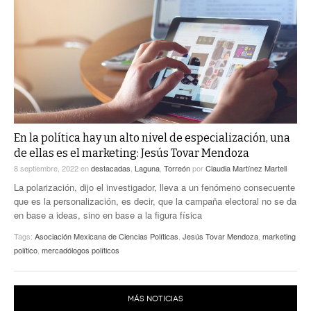
ACTUALIDADES GREM
PC29
EL EXACTO
GLOBO
EXA INFORMA
CONTEXTOS
DIÁLOGOS CON LA HISTORIA
TRAYECTO LAGUNA
TWEETS AND BEATS
A MEDIA MAÑANA
LA MEJOR 97.1 ESTÉREO GALLITO
A TODA LEY
ACTUALIDADES GREM
En la política hay un alto nivel de especialización, una
de ellas es el marketing: Jesús Tovar Mendoza
ENTRE LAGUNEROS
PULSO
8 septiembre, 2022
en
destacadas
,
Laguna
,
Torreón
por
Claudia Martínez Martell
LA MEJOR INFORMACIÓN
La polarización, dijo el investigador, lleva a un fenómeno consecuente
que es la personalización, es decir, que la campaña electoral no se da
en base a ideas, sino en base a la figura física
Tags:
Asociación Mexicana de Ciencias Políticas
,
Jesús Tovar Mendoza
,
marketing
político
,
mercadólogos políticos
MÁS NOTICIAS