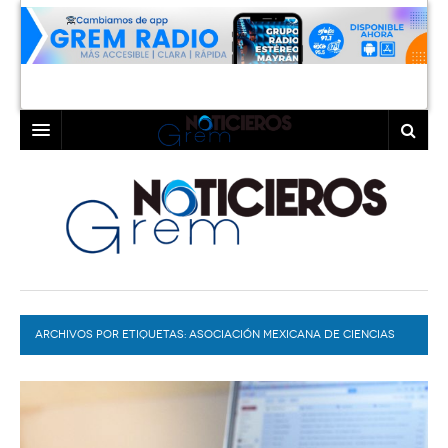
INICIO
LAGUNA
COAHUILA
TORREÓN
DURANGO
GÓMEZ PALACIO
ARCHIVOS POR ETIQUETAS:
DEPORTES
LERDO
ASOCIACIÓN MEXICANA DE CIENCIAS
POLÍTICAS
PROGRAMAS
COLABORADORES
EXA