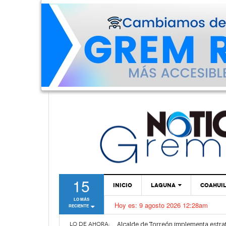
15
INICIO
LAGUNA
COAHUI
LO MÁS
Hoy es:
9 agosto 2026 12:28am
RECIENTE
TORREÓN
Dirección de Salud Municipal de Torr
Alcalde de Torreón implementa estra
GÓMEZ PALACIO
LO DE AHORA: