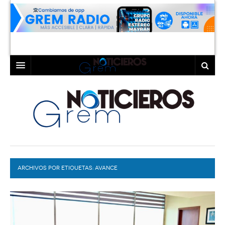
INICIO
LAGUNA
COAHUILA
TORREÓN
DURANGO
GÓMEZ PALACIO
ARCHIVOS POR ETIQUETAS:
DEPORTES
LERDO
AVANCE
PROGRAMAS
COLABORADORES
EXA