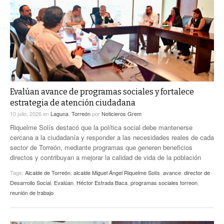
ACTUALIDADES GREM
PC29
EL EXACTO
GLOBO
EXA INFORMA
CONTEXTOS
DIÁLOGOS CON LA HISTORIA
TRAYECTO LAGUNA
TWEETS AND BEATS
A MEDIA MAÑANA
LA MEJOR 97.1 ESTÉREO GALLITO
A TODA LEY
Evalúan avance de programas sociales y fortalece
ACTUALIDADES GREM
estrategia de atención ciudadana
ENTRE LAGUNEROS
PULSO
10 julio, 2026
en
Laguna
,
Torreón
por
Noticieros Grem
Riquelme Solís destacó que la política social debe mantenerse
LA MEJOR INFORMACIÓN
cercana a la ciudadanía y responder a las necesidades reales de cada
sector de Torreón, mediante programas que generen beneficios
directos y contribuyan a mejorar la calidad de vida de la población
Tags:
Alcalde de Torreón
,
alcalde Miguel Ángel Riquelme Solís
,
avance
,
director de
Desarrollo Social
,
Evalúan
,
Héctor Estrada Baca
,
programas sociales torreon
,
reunión de trabajo