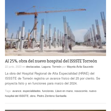
Al 25%, obra del nuevo hospital del ISSSTE Torreón
22 junio, 2023
en
destacadas
,
Laguna
,
Torreón
por
Mayela Ávila Saucedo
La obra del Hospital Regional de Alta Especialidad (HRAE) del
ISSSTE de Torreón registra un avance físico del 25 por ciento. Se
proyecta listo y en funciones para marzo del 2024.
Tags:
avance
,
especialidades
,
funciones
,
Llave en mano
,
nosocomio
,
nuevo
hospital del ISSSTE
,
obra
,
Pedro Zenteno Santaella