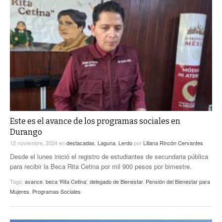
Este es el avance de los programas sociales en
Durango
12 noviembre, 2024
en
destacadas
,
Laguna
,
Lerdo
por
Liliana Rincón Cervantes
Desde el lunes inició el registro de estudiantes de secundaria pública
para recibir la Beca Rita Cetina por mil 900 pesos por bimestre.
Tags:
avance
,
beca ‘Rita Cetina’
,
delegado de Bienestar
,
Pensión del Bienestar para
Mujeres
,
Programas Sociales