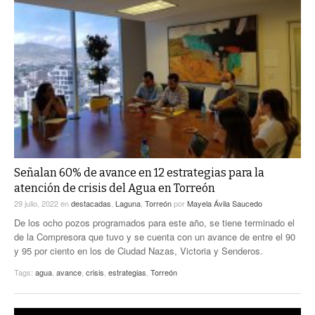
Señalan 60% de avance en 12 estrategias para la
atención de crisis del Agua en Torreón
29 julio, 2022
en
destacadas
,
Laguna
,
Torreón
por
Mayela Ávila Saucedo
De los ocho pozos programados para este año, se tiene terminado el
de la Compresora que tuvo y se cuenta con un avance de entre el 90
y 95 por ciento en los de Ciudad Nazas, Victoria y Senderos.
Tags:
agua
,
avance
,
crisis
,
estrategias
,
Torreón