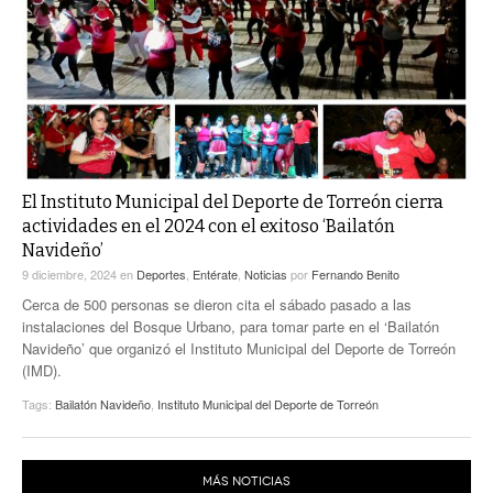
ACTUALIDADES GREM
PC29
EL EXACTO
GLOBO
EXA INFORMA
CONTEXTOS
DIÁLOGOS CON LA HISTORIA
TRAYECTO LAGUNA
TWEETS AND BEATS
A MEDIA MAÑANA
LA MEJOR 97.1 ESTÉREO GALLITO
A TODA LEY
El Instituto Municipal del Deporte de Torreón cierra
ACTUALIDADES GREM
actividades en el 2024 con el exitoso ‘Bailatón
ENTRE LAGUNEROS
Navideño’
PULSO
9 diciembre, 2024
en
Deportes
,
Entérate
,
Noticias
por
Fernando Benito
LA MEJOR INFORMACIÓN
Cerca de 500 personas se dieron cita el sábado pasado a las
instalaciones del Bosque Urbano, para tomar parte en el ‘Bailatón
Navideño’ que organizó el Instituto Municipal del Deporte de Torreón
(IMD).
Tags:
Bailatón Navideño
,
Instituto Municipal del Deporte de Torreón
MÁS NOTICIAS