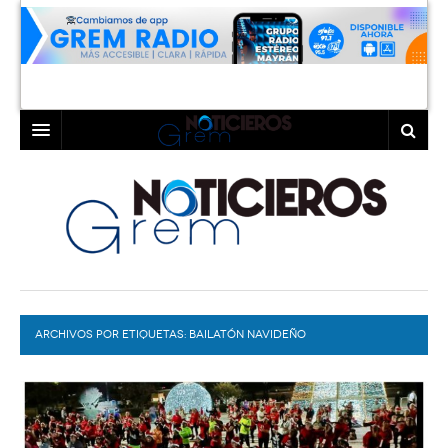
INICIO
LAGUNA
COAHUILA
TORREÓN
DURANGO
GÓMEZ PALACIO
ARCHIVOS POR ETIQUETAS:
DEPORTES
LERDO
BAILATÓN NAVIDEÑO
PROGRAMAS
COLABORADORES
EXA