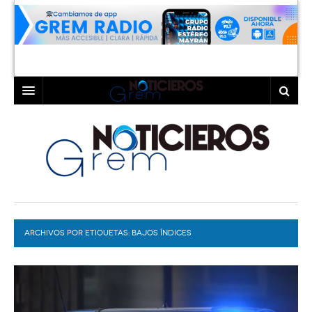
INICIO
LAGUNA
COAHUILA
TORREÓN
DURANGO
GÓMEZ PALACIO
ARCHIVOS POR ETIQUETAS:
DEPORTES
LERDO
BAJOS ÍNDICES
PROGRAMAS
COLABORADORES
EXA