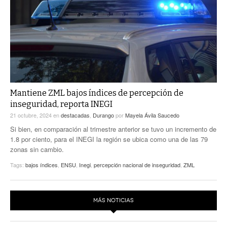
ACTUALIDADES GREM
PC29
EL EXACTO
GLOBO
EXA INFORMA
CONTEXTOS
DIÁLOGOS CON LA HISTORIA
TRAYECTO LAGUNA
TWEETS AND BEATS
A MEDIA MAÑANA
LA MEJOR 97.1 ESTÉREO GALLITO
A TODA LEY
Mantiene ZML bajos índices de percepción de
ACTUALIDADES GREM
inseguridad, reporta INEGI
ENTRE LAGUNEROS
PULSO
21 octubre, 2024
en
destacadas
,
Durango
por
Mayela Ávila Saucedo
Si bien, en comparación al trimestre anterior se tuvo un incremento de
LA MEJOR INFORMACIÓN
1.8 por ciento, para el INEGI la región se ubica como una de las 79
zonas sin cambio.
Tags:
bajos índices
,
ENSU
,
Inegi
,
percepción nacional de inseguridad
,
ZML
MÁS NOTICIAS