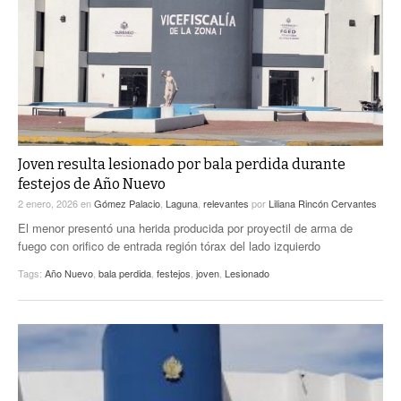
ACTUALIDADES GREM
PC29
EL EXACTO
GLOBO
EXA INFORMA
CONTEXTOS
DIÁLOGOS CON LA HISTORIA
TRAYECTO LAGUNA
TWEETS AND BEATS
A MEDIA MAÑANA
LA MEJOR 97.1 ESTÉREO GALLITO
A TODA LEY
Joven resulta lesionado por bala perdida durante
ACTUALIDADES GREM
festejos de Año Nuevo
ENTRE LAGUNEROS
PULSO
2 enero, 2026
en
Gómez Palacio
,
Laguna
,
relevantes
por
Liliana Rincón Cervantes
El menor presentó una herida producida por proyectil de arma de
LA MEJOR INFORMACIÓN
fuego con orifico de entrada región tórax del lado izquierdo
Tags:
Año Nuevo
,
bala perdida
,
festejos
,
joven
,
Lesionado