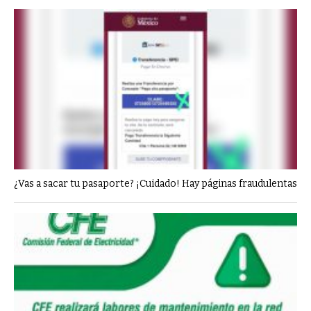
¿Vas a sacar tu pasaporte? ¡Cuidado! Hay páginas fraudulentas