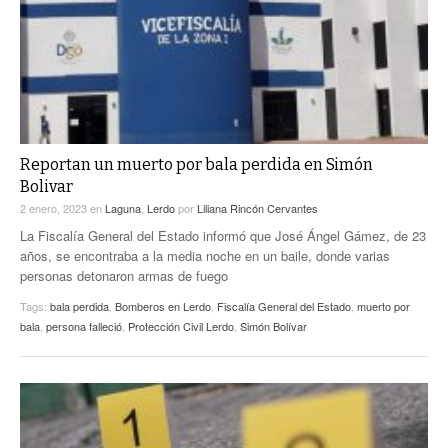
Reportan un muerto por bala perdida en Simón
Bolivar
2 enero, 2023
en
Laguna
,
Lerdo
por
Liliana Rincón Cervantes
La Fiscalía General del Estado informó que José Ángel Gámez, de 23
años, se encontraba a la media noche en un baile, donde varias
personas detonaron armas de fuego
Tags:
bala perdida
,
Bomberos en Lerdo
,
Fiscalía General del Estado
,
muerto por
bala
,
persona falleció
,
Protección Civil Lerdo
,
Simón Bolívar