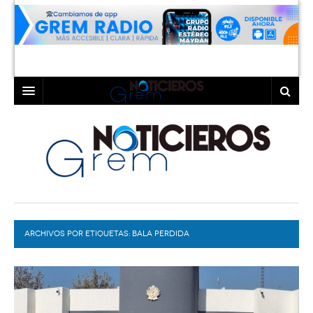
INICIO
LAGUNA
COAHUILA
TORREÓN
DURANGO
GÓMEZ PALACIO
ARCHIVOS POR ETIQUETAS:
DEPORTES
LERDO
BALA PERDIDA
PROGRAMAS
COLABORADORES
EXA