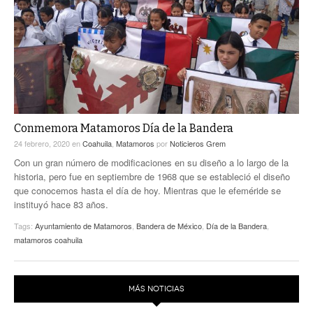
ACTUALIDADES GREM
PC29
EL EXACTO
GLOBO
EXA INFORMA
CONTEXTOS
DIÁLOGOS CON LA HISTORIA
TRAYECTO LAGUNA
TWEETS AND BEATS
A MEDIA MAÑANA
LA MEJOR 97.1 ESTÉREO GALLITO
A TODA LEY
Conmemora Matamoros Día de la Bandera
ACTUALIDADES GREM
24 febrero, 2020
en
Coahuila
,
Matamoros
por
Noticieros Grem
ENTRE LAGUNEROS
PULSO
Con un gran número de modificaciones en su diseño a lo largo de la
historia, pero fue en septiembre de 1968 que se estableció el diseño
LA MEJOR INFORMACIÓN
que conocemos hasta el día de hoy. Mientras que le efeméride se
instituyó hace 83 años.
Tags:
Ayuntamiento de Matamoros
,
Bandera de México
,
Día de la Bandera
,
matamoros coahuila
MÁS NOTICIAS