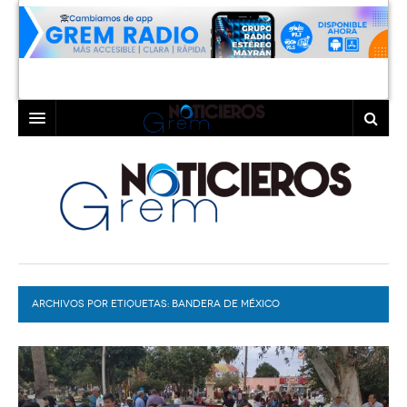
INICIO
LAGUNA
COAHUILA
TORREÓN
DURANGO
GÓMEZ PALACIO
ARCHIVOS POR ETIQUETAS:
DEPORTES
LERDO
BANDERA DE MÉXICO
PROGRAMAS
COLABORADORES
EXA