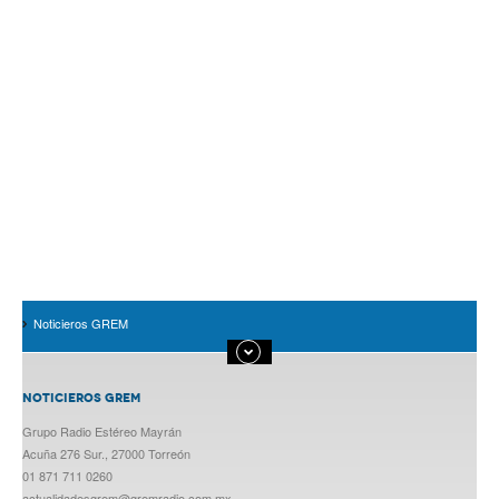
Noticieros GREM
NOTICIEROS GREM
Grupo Radio Estéreo Mayrán
Acuña 276 Sur., 27000 Torreón
01 871 711 0260
actualidadesgrem@gremradio.com.mx