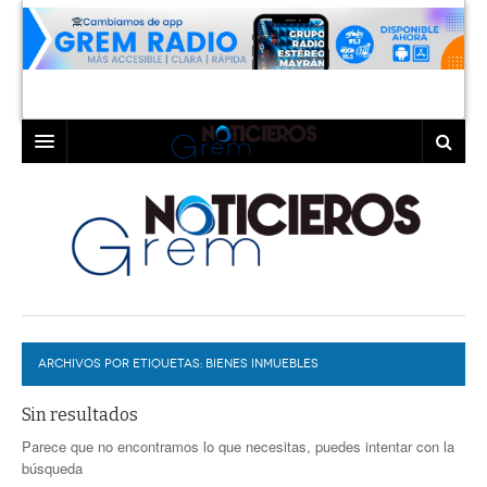
INICIO
LAGUNA
COAHUILA
TORREÓN
DURANGO
GÓMEZ PALACIO
ARCHIVOS POR ETIQUETAS:
DEPORTES
LERDO
BIENES INMUEBLES
PROGRAMAS
Sin resultados
Parece que no encontramos lo que necesitas, puedes intentar con la
COLABORADORES
EXA
búsqueda