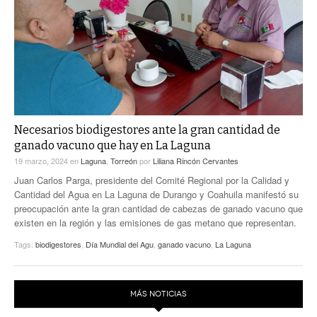
ACTUALIDADES GREM
PC29
EL EXACTO
GLOBO
EXA INFORMA
CONTEXTOS
DIÁLOGOS CON LA HISTORIA
TRAYECTO LAGUNA
TWEETS AND BEATS
A MEDIA MAÑANA
LA MEJOR 97.1 ESTÉREO GALLITO
A TODA LEY
Necesarios biodigestores ante la gran cantidad de
ACTUALIDADES GREM
ganado vacuno que hay en La Laguna
ENTRE LAGUNEROS
PULSO
19 marzo, 2024
en
Laguna
,
Torreón
por
Liliana Rincón Cervantes
Juan Carlos Parga, presidente del Comité Regional por la Calidad y
LA MEJOR INFORMACIÓN
Cantidad del Agua en La Laguna de Durango y Coahuila manifestó su
preocupación ante la gran cantidad de cabezas de ganado vacuno que
existen en la región y las emisiones de gas metano que representan.
Tags:
biodigestores
,
Día Mundial del Agu
,
ganado vacuno
,
La Laguna
MÁS NOTICIAS