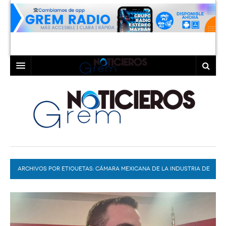
INICIO
LAGUNA
COAHUILA
TORREÓN
DURANGO
GÓMEZ PALACIO
ARCHIVOS POR ETIQUETAS:
DEPORTES
LERDO
CÁMARA MEXICANA DE LA INDUSTRIA DE
LA CONSTRUCCIÓN
PROGRAMAS
COLABORADORES
EXA