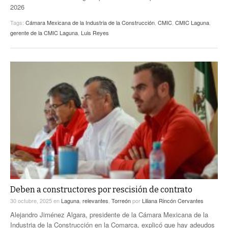
2026
Tags:
Cámara Mexicana de la Industria de la Construcción
,
CMIC
,
CMIC Laguna
,
gerente de la CMIC Laguna
,
Luis Reyes
Deben a constructores por rescisión de contrato
30 octubre, 2025
en
Laguna
,
relevantes
,
Torreón
por
Liliana Rincón Cervantes
Alejandro Jiménez Algara, presidente de la Cámara Mexicana de la
Industria de la Construcción en la Comarca, explicó que hay adeudos