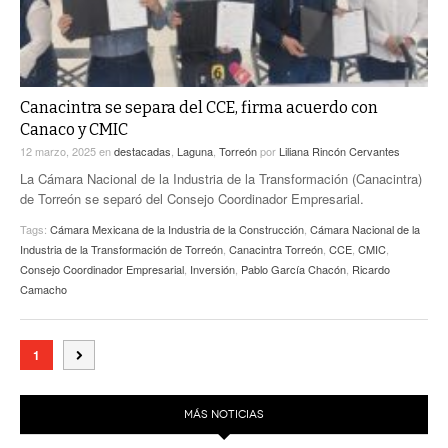
Canacintra se separa del CCE, firma acuerdo con
Canaco y CMIC
12 marzo, 2025
en
destacadas
,
Laguna
,
Torreón
por
Liliana Rincón Cervantes
La Cámara Nacional de la Industria de la Transformación (Canacintra)
de Torreón se separó del Consejo Coordinador Empresarial.
Tags:
Cámara Mexicana de la Industria de la Construcción
,
Cámara Nacional de la
Industria de la Transformación de Torreón
,
Canacintra Torreón
,
CCE
,
CMIC
,
Consejo Coordinador Empresarial
,
Inversión
,
Pablo García Chacón
,
Ricardo
Camacho
1
MÁS NOTICIAS