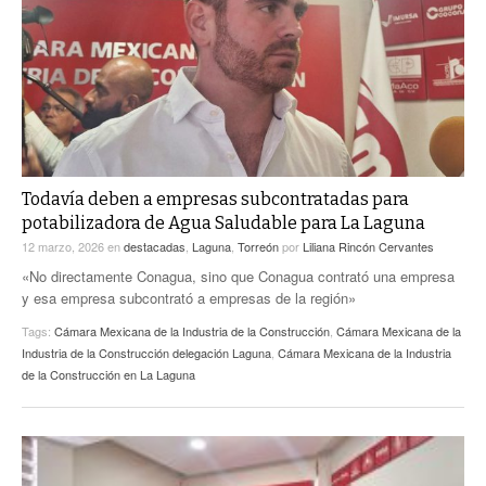
ACTUALIDADES GREM
PC29
EL EXACTO
GLOBO
EXA INFORMA
CONTEXTOS
DIÁLOGOS CON LA HISTORIA
TRAYECTO LAGUNA
TWEETS AND BEATS
A MEDIA MAÑANA
LA MEJOR 97.1 ESTÉREO GALLITO
A TODA LEY
Todavía deben a empresas subcontratadas para
ACTUALIDADES GREM
potabilizadora de Agua Saludable para La Laguna
ENTRE LAGUNEROS
PULSO
12 marzo, 2026
en
destacadas
,
Laguna
,
Torreón
por
Liliana Rincón Cervantes
«No directamente Conagua, sino que Conagua contrató una empresa
LA MEJOR INFORMACIÓN
y esa empresa subcontrató a empresas de la región»
Tags:
Cámara Mexicana de la Industria de la Construcción
,
Cámara Mexicana de la
Industria de la Construcción delegación Laguna
,
Cámara Mexicana de la Industria
de la Construcción en La Laguna