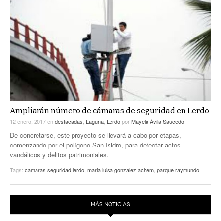
ACTUALIDADES GREM
PC29
EL EXACTO
GLOBO
EXA INFORMA
CONTEXTOS
DIÁLOGOS CON LA HISTORIA
TRAYECTO LAGUNA
TWEETS AND BEATS
A MEDIA MAÑANA
LA MEJOR 97.1 ESTÉREO GALLITO
A TODA LEY
ACTUALIDADES GREM
ENTRE LAGUNEROS
Ampliarán número de cámaras de seguridad en Lerdo
PULSO
12 enero, 2017
en
destacadas
,
Laguna
,
Lerdo
por
Mayela Ávila Saucedo
LA MEJOR INFORMACIÓN
De concretarse, este proyecto se llevará a cabo por etapas,
comenzando por el polígono San Isidro, para detectar actos
vandálicos y delitos patrimoniales.
Tags:
camaras seguridad lerdo
,
maria luisa gonzalez achem
,
parque raymundo
MÁS NOTICIAS