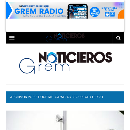
INICIO
LAGUNA
COAHUILA
TORREÓN
DURANGO
GÓMEZ PALACIO
ARCHIVOS POR ETIQUETAS:
DEPORTES
LERDO
CAMARAS SEGURIDAD LERDO
PROGRAMAS
COLABORADORES
EXA