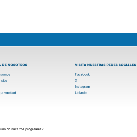
A DE NOSOTROS
VISITA NUESTRAS REDES SOCIALES
 somos
Facebook
sitio
X
o
Instagram
 privacidad
Linkedin
lguno de nuestros programas?