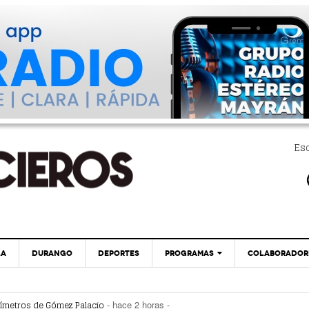
Es
LA
DURANGO
DEPORTES
PROGRAMAS
COLABORADOR
EXA
PC29
¿Vas A Sacar Tu Pasaporte? ¡Cuidado! Hay
uímetros de Gómez Palacio
- hace 2 horas -
- hace 3 horas -
Páginas Fraudulentas
! Hay páginas fraudulentas
- hace 3 horas -
GLOBO