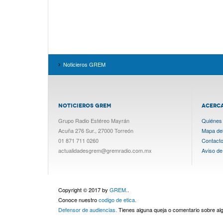
Noticieros GREM
NOTICIEROS GREM
ACERC
Grupo Radio Estéreo Mayrán
Quiénes
Acuña 276 Sur., 27000 Torreón
Mapa del 
01 871 711 0260
Contact
actualidadesgrem@gremradio.com.mx
Aviso de
Copyright © 2017 by
GREM.
.
Conoce nuestro
codigo de etica.
Defensor de audiencias.
Tienes alguna queja o comentario sobre a