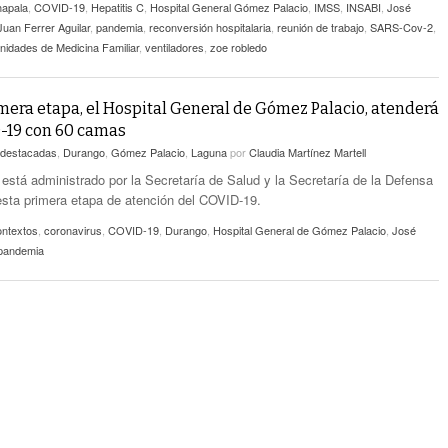
apala
,
COVID-19
,
Hepatitis C
,
Hospital General Gómez Palacio
,
IMSS
,
INSABI
,
José
Juan Ferrer Aguilar
,
pandemia
,
reconversión hospitalaria
,
reunión de trabajo
,
SARS-Cov-2
,
nidades de Medicina Familiar
,
ventiladores
,
zoe robledo
mera etapa, el Hospital General de Gómez Palacio, atenderá
-19 con 60 camas
destacadas
,
Durango
,
Gómez Palacio
,
Laguna
por
Claudia Martínez Martell
está administrado por la Secretaría de Salud y la Secretaría de la Defensa
esta primera etapa de atención del COVID-19.
ntextos
,
coronavirus
,
COVID-19
,
Durango
,
Hospital General de Gómez Palacio
,
José
pandemia