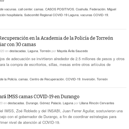
669
n de vacunas
,
call center
,
camas
,
CASOS POSITIVOS
,
Coahuila
,
Federación
,
Miguel
ión hospitalaria
,
Subcomité Regional COVID-19 Laguna
,
vacunas COVID-19
,
Recuperación en la Academia de la Policía de Torreón
ciar con 30 camas
2020
en
destacadas
,
Laguna
,
Torreón
por
Mayela Ávila Saucedo
jos de adecuación se invirtieron alrededor de 2.5 millones de pesos y otros
ara la compra de escritorios, sillas, mesas entre otros artículos de
e la Policía
,
camas
,
Centro de Recuperación
,
COVID-19
,
Inversión
,
Torreón
ará IMSS camas COVID-19 en Durango
020
en
destacadas
,
Durango
,
Gómez Palacio
,
Laguna
por
Liliana Rincón Cervantes
 del IMSS, Zoé Robledo y del INSABI, Juan Ferrer Aguilar, sostuvieron una
bajo con el gobernador de Durango, a fin de coordinar estrategias para
primer nivel de atención al COVID-19.