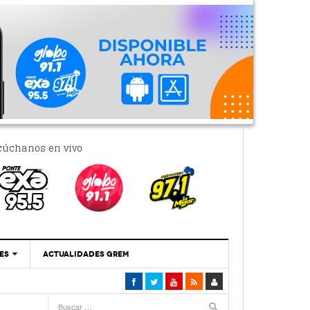
cúchanos en vivo
ES
ACTUALIDADES GREM
‘Se Vale Soñar Con Una Contraloría Ciudadana’
- 6 febrero, 2023
Por PC29