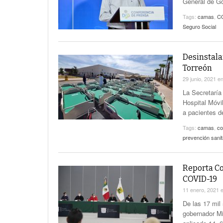
General de G
Tags:
camas
,
C
Seguro Social
Desinstala
Torreón
29 junio, 2021
e
La Secretaría 
Hospital Móvil
a pacientes 
Tags:
camas
,
co
prevención sanit
Reporta Co
COVID-19
11 enero, 2021
De las 17 mil
gobernador Mi