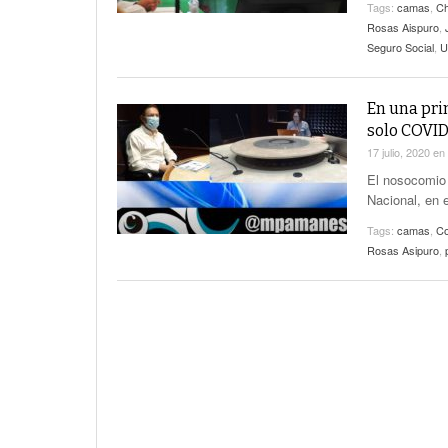
Tags:
camas
,
Ch
Rosas Aispuro
,
Seguro Social
,
U
En una pri
solo COVID
17 julio, 2020
en
El nosocomio 
Nacional, en 
Tags:
camas
,
Co
Rosas Asipuro
,