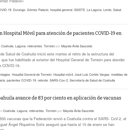
ómez Palacio»
OVID-19
,
Durango
,
Gómez Palacio
,
hospital general
,
ISSSTE
,
La Laguna
,
Lerdo
,
Salud
,
n Hospital Móvil para atención de pacientes COVID-19 en
n
Coahuila
,
Laguna
,
relevantes
,
Torreón
por
Mayela Ávila Saucedo
de Salud de Coahuila inició este martes el retiro de la estructura del
 que fue habilitado al exterior del Hospital General de Torreón para atender
de COVID-19.
ntagios
,
Hospital General de Torreón
,
Hospital móvil
,
José Luis Cortés Vargas
,
medidas de
aria
,
pacientes COVID-19
,
rebrote
,
SARS-Cov-2
,
Secretaría de Salud de Coahuila
ahuila avance de 83 por ciento en aplicación de vacunas
en
Coahuila
,
Laguna
,
relevantes
,
Torreón
por
Mayela Ávila Saucedo
 550 vacunas que la Federación envió a Coahuila contra el SARS- CoV-2, el
guel Ángel Riquelme Solís aseguró que hasta el 10 de enero se han