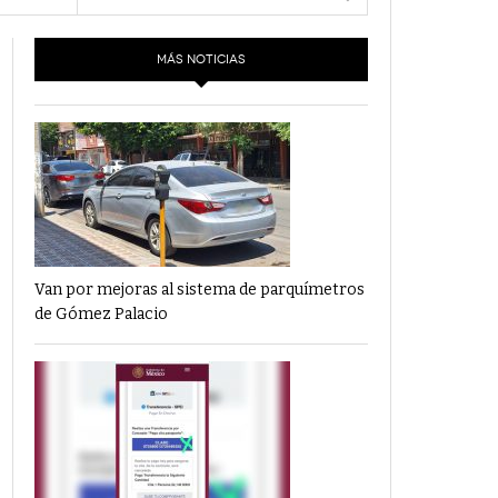
- 6 junio,
Los Dichos Y La Velocidad Por PC29
e 5
2022
MÁS NOTICIAS
‘Los Partidos Políticos No Merecen
- 18 mayo, 2022
Financiamiento’ Por PC29
‘La Laguna: Bomba De Tiempo Por Falta De
- 17 mayo, 2021
Planeación’ Por PC29
‘Las Corrupciones, Sus Formas Y Efectos’ Por
- 7 mayo, 2021
PC29
Van por mejoras al sistema de parquímetros
de Gómez Palacio