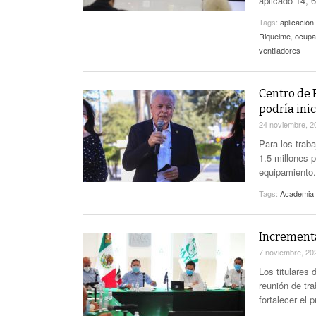
aplicado 14, 
Tags:
aplicació
Riquelme
,
ocupac
ventiladores
Centro de 
podría ini
24 noviembre, 
Para los traba
1.5 millones p
equipamiento.
Tags:
Academia d
Increment
7 noviembre, 2
Los titulares
reunión de tra
fortalecer el 