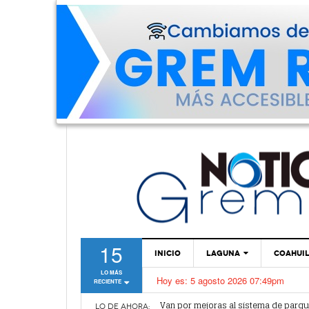
15
INICIO
LAGUNA
COAHUI
LO MÁS
Hoy es:
5 agosto 2026 07:49pm
RECIENTE
TORREÓN
Van por mejoras al sistema de parq
¿Vas a sacar tu pasaporte? ¡Cuidado
GÓMEZ PALACIO
LO DE AHORA: