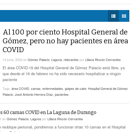
eléctrica programadas en Gómez Palacio
- hace 3 horas -
DIÁLOGOS CON LA
Promueven Campaña Sobre Derechos De Las
 federales obliga a Lerdo a ajustar finanzas e incrementar recaudación
- hac
HISTORIA
- hace 5 horas -
Víctimas Y Contra La Tortura
 las víctimas y contra la tortura
- hace 5 horas -
TWEETS AND
-
Alistan Edición 80 De La Feria De Torreón
BEATS
Al 100 por ciento Hospital General de
hace 5 horas -
LA MEJOR 97.1
Gómez, pero no hay pacientes en área
ESTÉREO GALLITO
Hay Que Esperar A Que Se Pongan De
COVID
Acuerdo Los Alcaldes: Presidente De La
-
Comisión De Movilidad Sobre Paso De Taxis
14 junio, 2022
en
Gómez Palacio
,
Laguna
,
relevantes
por
Liliana Rincón Cervantes
hace 6 horas -
El área COVID-19 del Hospital General de Gómez Palacio está libre, ya
Van Más De 4 Mil Taxis Verificados En Torreón.
que desde el 16 de febrero no ha sido necesario hospitalizar a ningún
- hace 7 horas -
Sigue El Robo De Catalizadores
paciente
Tags:
área COVID
,
camas
,
enfermedades
,
golpes de calor
,
Hospital General de Gómez
Palacio
,
José Antonio Herrera Díaz
,
pacientes
es 60 camas COVID en La Laguna de Durango
21
en
Gómez Palacio
,
Laguna
por
Liliana Rincón Cervantes
 reubique personal, pondremos a funcionar otras 10 camas en el Hospital