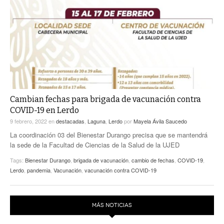
ACTUALIDADES GREM
PC29
EL EXACTO
GLOBO
EXA INFORMA
CONTEXTOS
DIÁLOGOS CON LA HISTORIA
TRAYECTO LAGUNA
TWEETS AND BEATS
A MEDIA MAÑANA
LA MEJOR 97.1 ESTÉREO GALLITO
A TODA LEY
ACTUALIDADES GREM
Cambian fechas para brigada de vacunación contra
COVID-19 en Lerdo
ENTRE LAGUNEROS
PULSO
9 febrero, 2022
en
destacadas
,
Laguna
,
Lerdo
por
Mayela Ávila Saucedo
LA MEJOR INFORMACIÓN
La coordinación 03 del Bienestar Durango precisa que se mantendrá
la sede de la Facultad de Ciencias de la Salud de la UJED
Tags:
Bienestar Durango
,
brigada de vacunación
,
cambio de fechas
,
COVID-19
,
Lerdo
,
pandemia
,
Vacunación
,
vacunación contra COVID-19
MÁS NOTICIAS