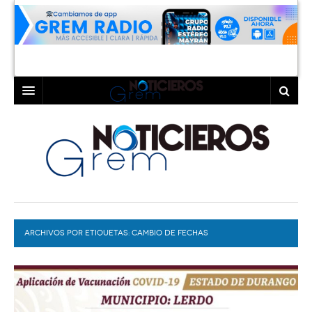
INICIO
LAGUNA
COAHUILA
TORREÓN
DURANGO
GÓMEZ PALACIO
ARCHIVOS POR ETIQUETAS:
DEPORTES
LERDO
CAMBIO DE FECHAS
PROGRAMAS
COLABORADORES
EXA