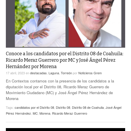
ACTUALIDADES GREM
PC29
EL EXACTO
GLOBO
EXA INFORMA
CONTEXTOS
DIÁLOGOS CON LA HISTORIA
TRAYECTO LAGUNA
TWEETS AND BEATS
A MEDIA MAÑANA
LA MEJOR 97.1 ESTÉREO GALLITO
A TODA LEY
Conoce a los candidatos por el Distrito 08 de Coahuila:
ACTUALIDADES GREM
Ricardo Meraz Guerrero por MC y José Ángel Pérez
ENTRE LAGUNEROS
Hernández por Morena
PULSO
17 abril, 2023
en
destacadas
,
Laguna
,
Torreón
por
Noticieros Grem
LA MEJOR INFORMACIÓN
En Contextos contamos con la presencia de los candidatos a la
diputación local por el Distrito 08, Ricardo Meraz Guerrero de
Movimiento Ciudadano (MC) y José Ángel Pérez Hernández de
Morena
Tags:
candidatos por el Distrito 08
,
Distrito 08
,
Distrito 08 de Coahuila
,
José Ángel
Pérez Hernández
,
MC
,
Morena
,
Ricardo Meraz Guerrero