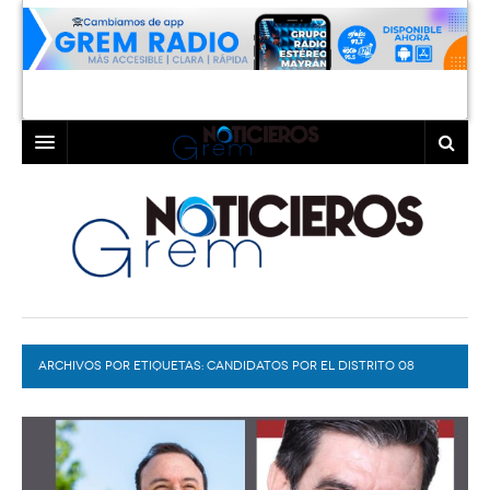
INICIO
LAGUNA
COAHUILA
TORREÓN
DURANGO
GÓMEZ PALACIO
ARCHIVOS POR ETIQUETAS:
DEPORTES
LERDO
CANDIDATOS POR EL DISTRITO 08
PROGRAMAS
COLABORADORES
EXA