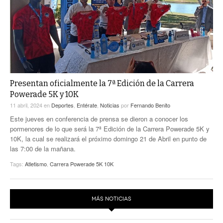
ACTUALIDADES GREM
PC29
EL EXACTO
GLOBO
EXA INFORMA
CONTEXTOS
DIÁLOGOS CON LA HISTORIA
TRAYECTO LAGUNA
TWEETS AND BEATS
A MEDIA MAÑANA
LA MEJOR 97.1 ESTÉREO GALLITO
Presentan oficialmente la 7ª Edición de la Carrera
A TODA LEY
ACTUALIDADES GREM
Powerade 5K y 10K
11 abril, 2024
en
Deportes
,
Entérate
,
Noticias
por
Fernando Benito
ENTRE LAGUNEROS
PULSO
Este jueves en conferencia de prensa se dieron a conocer los
pormenores de lo que será la 7ª Edición de la Carrera Powerade 5K y
LA MEJOR INFORMACIÓN
10K, la cual se realizará el próximo domingo 21 de Abril en punto de
las 7:00 de la mañana.
Tags:
Atletismo
,
Carrera Powerade 5K 10K
MÁS NOTICIAS