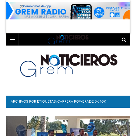
INICIO
LAGUNA
COAHUILA
TORREÓN
DURANGO
GÓMEZ PALACIO
ARCHIVOS POR ETIQUETAS:
DEPORTES
LERDO
CARRERA POWERADE 5K 10K
PROGRAMAS
COLABORADORES
EXA