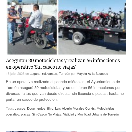
Aseguran 30 motocicletas y realizan 56 infracciones
en operativo ‘Sin casco no viajas’
13 julio, 2023
en
Laguna
,
relevantes
,
Torreón
por
Mayela Ávila Saucedo
En un operativo realizado el pasado miércoles, el Ayuntamiento de
Torreón aseguró 30 motocicletas y se emitieron 56 infracciones por
diversas faltas que van desde circular sin licencia o placas, hasta no
portar un casco de protección.
Tags:
cascos
,
Documentos
,
filtro
,
Luis Alberto Morales Cortés
,
Motocicletas
,
operativo
,
placas
,
Sin Casco No Viajas
,
Vialidad y Movilidad Urbana de Torreón