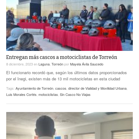
Entregan más cascos a motociclistas de Torreón
8 diciembre, 2023
en
Laguna
,
Torreón
por
Mayela Ávila Saucedo
El funcionario recordó que, según los últimos datos proporcionados
por el Inegi, existen más de 13 mil motocicletas en esta ciudad
Tags:
Ayuntamiento de Torreón
,
cascos
,
director de Vialidad y Movilidad Urbana
,
Luis Morales Cortés
,
motociclistas
,
Sin Casco No Viajas