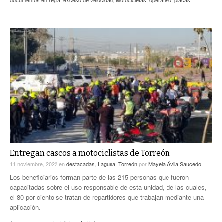
documentos en regla
,
exceso de velocidad
,
Motocicletas
,
operativo
,
placas
Entregan cascos a motociclistas de Torreón
11 noviembre, 2022
en
destacadas
,
Laguna
,
Torreón
por
Mayela Ávila Saucedo
Los beneficiarios forman parte de las 215 personas que fueron
capacitadas sobre el uso responsable de esta unidad, de las cuales,
el 80 por ciento se tratan de repartidores que trabajan mediante una
aplicación.