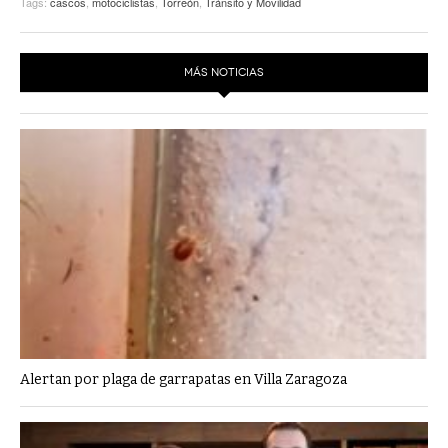
Tags:
cascos
,
motociclistas
,
Torreón
,
Tránsito y Movilidad
MÁS NOTICIAS
Alertan por plaga de garrapatas en Villa Zaragoza