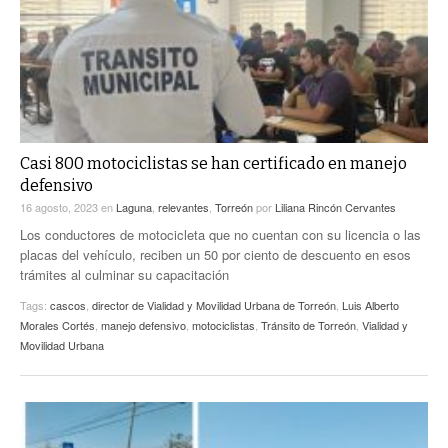
Casi 800 motociclistas se han certificado en manejo
defensivo
16 agosto, 2023
en
Laguna
,
relevantes
,
Torreón
por
Liliana Rincón Cervantes
Los conductores de motocicleta que no cuentan con su licencia o las
placas del vehículo, reciben un 50 por ciento de descuento en esos
trámites al culminar su capacitación
Tags:
cascos
,
director de Vialidad y Movilidad Urbana de Torreón
,
Luis Alberto
Morales Cortés
,
manejo defensivo
,
motociclistas
,
Tránsito de Torreón
,
Vialidad y
Movilidad Urbana