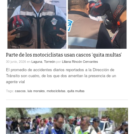
ACTUALIDADES GREM
PC29
EL EXACTO
GLOBO
EXA INFORMA
CONTEXTOS
DIÁLOGOS CON LA HISTORIA
TRAYECTO LAGUNA
TWEETS AND BEATS
A MEDIA MAÑANA
LA MEJOR 97.1 ESTÉREO GALLITO
A TODA LEY
Parte de los motociclistas usan cascos ‘quita multas’
ACTUALIDADES GREM
30 junio, 2026
en
Laguna
,
Torreón
por
Liliana Rincón Cervantes
ENTRE LAGUNEROS
PULSO
El promedio de accidentes diarios reportados a la Dirección de
Tránsito son cuatro, de los que dos ameritan la presencia de un
LA MEJOR INFORMACIÓN
agente vial
Tags:
cascos
,
luis morales
,
motociclistas
,
quita multas