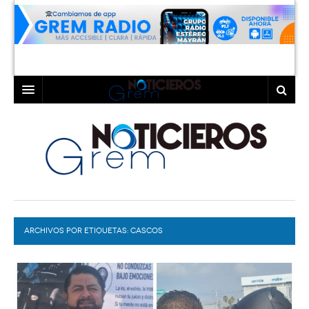
INICIO
LAGUNA
COAHUILA
TORREÓN
DURANGO
GÓMEZ PALACIO
ARCHIVOS POR ETIQUETAS:
DEPORTES
LERDO
CASCOS
PROGRAMAS
COLABORADORES
EXA