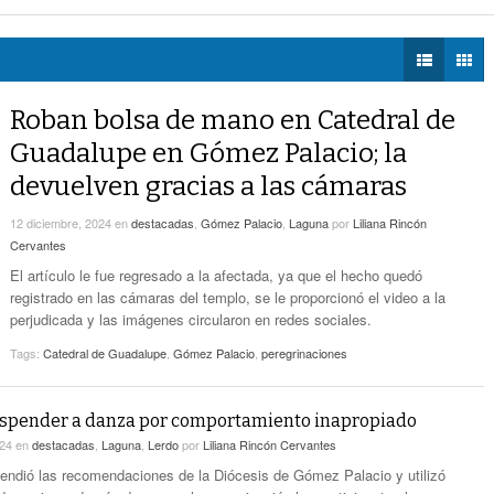
voto ciudadano a 50 jueces en 2028
- hace 17 horas -
DIÁLOGOS CON LA
- hace 18 horas -
Detectan Robo A Través Del C2
na Lerdo; cámaras captan a responsables
- hace 17 horas -
HISTORIA
regulación de lotes baldíos
- hace 17 horas -
TWEETS AND
Sistema Vial Revolución-Vasconcelos Tiene Un
BEATS
Roban bolsa de mano en Catedral de
- hace 19 horas -
Avance De 33 Por Ciento
LA MEJOR 97.1
Guadalupe en Gómez Palacio; la
ESTÉREO GALLITO
No Hubo Daños A Obras Del Sistema Vial
devuelven gracias a las cámaras
- hace
Abastos- Independencia Por Las Lluvias
19 horas -
12 diciembre, 2024
en
destacadas
,
Gómez Palacio
,
Laguna
por
Liliana Rincón
Cervantes
Coparmex Laguna Se Reunirá Con CFE La
- hace 20 horas -
Próxima Semana
El artículo le fue regresado a la afectada, ya que el hecho quedó
registrado en las cámaras del templo, se le proporcionó el video a la
perjudicada y las imágenes circularon en redes sociales.
Tags:
Catedral de Guadalupe
,
Gómez Palacio
,
peregrinaciones
uspender a danza por comportamiento inapropiado
024
en
destacadas
,
Laguna
,
Lerdo
por
Liliana Rincón Cervantes
tendió las recomendaciones de la Diócesis de Gómez Palacio y utilizó