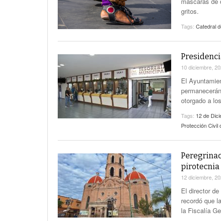
máscaras de d
gritos.
Tags:
Catedral 
Presidenci
10 diciembre, 2
El Ayuntamien
permanecerán 
otorgado a lo
Tags:
12 de Dic
Protección Civil
Peregrinac
pirotecnia
12 diciembre, 2
El director d
recordó que l
la Fiscalía G