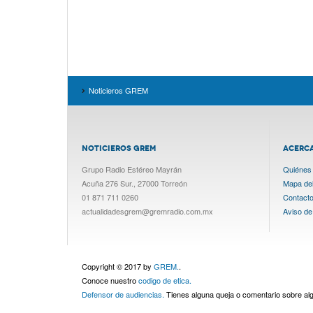
Noticieros GREM
NOTICIEROS GREM
ACERC
Grupo Radio Estéreo Mayrán
Quiénes
Acuña 276 Sur., 27000 Torreón
Mapa del 
01 871 711 0260
Contact
actualidadesgrem@gremradio.com.mx
Aviso de
Copyright © 2017 by
GREM.
.
Conoce nuestro
codigo de etica.
Defensor de audiencias.
Tienes alguna queja o comentario sobre a