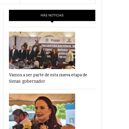
- 6 junio,
Los Dichos Y La Velocidad Por PC29
2022
MÁS NOTICIAS
‘Los Partidos Políticos No Merecen
- 18 mayo, 2022
Financiamiento’ Por PC29
‘La Laguna: Bomba De Tiempo Por Falta De
- 17 mayo, 2021
Planeación’ Por PC29
‘Las Corrupciones, Sus Formas Y Efectos’ Por
- 7 mayo, 2021
PC29
Vamos a ser parte de esta nueva etapa de
Simas: gobernador