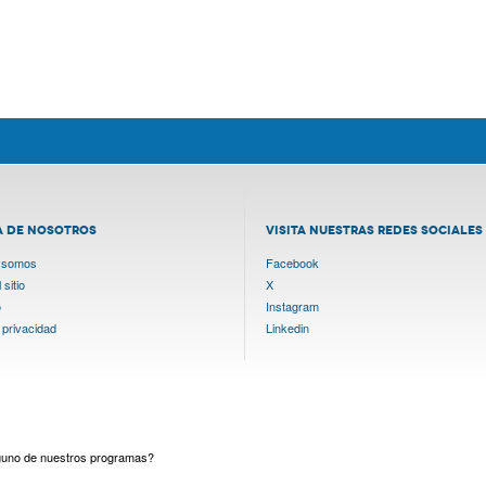
A DE NOSOTROS
VISITA NUESTRAS REDES SOCIALES
 somos
Facebook
sitio
X
o
Instagram
 privacidad
Linkedin
lguno de nuestros programas?