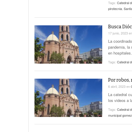
Tags:
Catedral 
pirotecnia
,
Santi
Busca Dióc
17 junio, 2023
e
La coordinado
pandemia, la 
en hospitales.
Tags:
Catedral 
Por robos,
6 abril, 2023
en
La catedral c
los videos a l
Tags:
Catedral 
municipal gomez