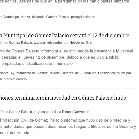
emonios, además de que en la peregrinación los participantes lanzaron
de Guadalupe
,
danza
,
diocesis
,
Gómez Palacio
,
peregrinaciones
a Municipal de Gómez Palacio cerrará el 12 de diciembre
024
en
Gómez Palacio
,
Laguna
,
relevantes
por
Noticieros Grem
to de Gómez Palacio informó que las oficinas de la presidencia Municipal
cerradas el jueves 12 de diciembre, debido a que es un día inhábil
s empleados sindicalizados del municipio
iembre
,
Ayuntamiento de Gómez Palacio
,
Catedral de Guadalupe
,
Presidencia Municipal
,
 de Gómez Palacio
iones terminaron sin novedad en Gómez Palacio; hubo
023
en
Gómez Palacio
,
Laguna
por
Liliana Rincón Cervantes
e Protección Civil de Gómez Palacio informó que hubo uso de pirotecnia y
as autoridades que pueden decomisar los fuegos artificiales son la Sedena y
eneral del Estado