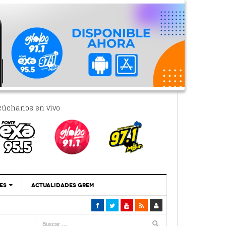
cúchanos en vivo
ES
ACTUALIDADES GREM
‘Se Vale Soñar Con Una Contraloría Ciudadana’
- 6 febrero, 2023
Por PC29