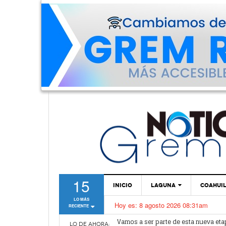
15
INICIO
LAGUNA
COAHUI
LO MÁS
Hoy es:
8 agosto 2026 08:31am
RECIENTE
TORREÓN
Vamos a ser parte de esta nueva et
Lerdo recibe mayor dotación de Agu
GÓMEZ PALACIO
LO DE AHORA: