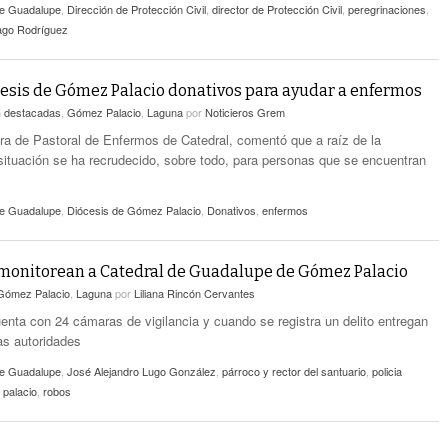
de Guadalupe
,
Dirección de Protección Civil
,
director de Protección Civil
,
peregrinaciones
,
ago Rodríguez
esis de Gómez Palacio donativos para ayudar a enfermos
n
destacadas
,
Gómez Palacio
,
Laguna
por
Noticieros Grem
ra de Pastoral de Enfermos de Catedral, comentó que a raíz de la
situación se ha recrudecido, sobre todo, para personas que se encuentran
de Guadalupe
,
Diócesis de Gómez Palacio
,
Donativos
,
enfermos
 monitorean a Catedral de Guadalupe de Gómez Palacio
Gómez Palacio
,
Laguna
por
Liliana Rincón Cervantes
uenta con 24 cámaras de vigilancia y cuando se registra un delito entregan
as autoridades
de Guadalupe
,
José Alejandro Lugo González
,
párroco y rector del santuario
,
policia
 palacio
,
robos