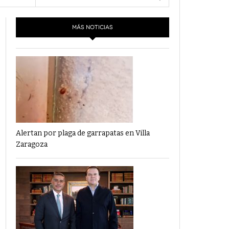
- 6 junio,
Los Dichos Y La Velocidad Por PC29
2022
MÁS NOTICIAS
‘Los Partidos Políticos No Merecen
- 18 mayo, 2022
Financiamiento’ Por PC29
‘La Laguna: Bomba De Tiempo Por Falta De
- 17 mayo, 2021
Planeación’ Por PC29
‘Las Corrupciones, Sus Formas Y Efectos’ Por
- 7 mayo, 2021
PC29
Alertan por plaga de garrapatas en Villa
Zaragoza