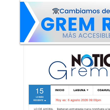
15
INICIO
LAGUNA
COAHUI
LO MÁS
Hoy es:
6 agosto 2026 09:00pm
RECIENTE
TORREÓN
Alertan por plaga de garrapatas en Vi
Reiteran estrategia para combate a l
GÓMEZ PALACIO
LO DE AHORA: