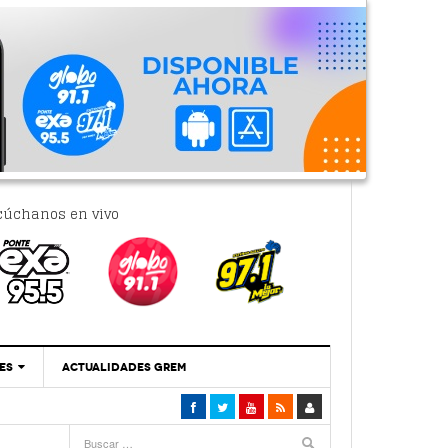
cúchanos en vivo
ES
ACTUALIDADES GREM
‘Se Vale Soñar Con Una Contraloría Ciudadana’
- 6 febrero, 2023
Por PC29