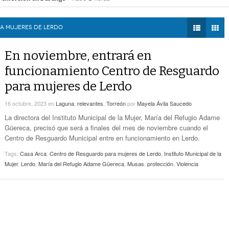
Zaragoza bloquearon Mieleras
- hace 3 horas -
DIÁLOGOS CON LA
Por Falta De Agua, Vecinos De Villa Zaragoza
perar Agua Saludable
- hace 3 horas -
HISTORIA
- hace 3 horas -
Bloquearon Mieleras
r de Justicia de Durango por presunto cohecho
- hace 3 horas -
A MUJERES DE LERDO
TWEETS AND
Anuncian Nuevo Pozo De Agua Potable Para
BEATS
En noviembre, entrará en
- hace 5 horas -
Torreón
LA MEJOR 97.1
funcionamiento Centro de Resguardo
ESTÉREO GALLITO
Lanzan Convocatoria Del Concurso De Poesía
para mujeres de Lerdo
- hace 7 horas -
Enriqueta Ochoa
16 octubre, 2023
en
Laguna
,
relevantes
,
Torreón
por
Mayela Ávila Saucedo
Expone CLIP Preocupación Por Reformas
Laborales. ‘Hacen Ver A Patrones Como
La directora del Instituto Municipal de la Mujer, María del Refugio Adame
- hace 7 horas -
Enemigos’, Considera
Güereca, precisó que será a finales del mes de noviembre cuando el
Centro de Resguardo Municipal entre en funcionamiento en Lerdo.
Tags:
Casa Arca
,
Centro de Resguardo para mujeres de Lerdo
,
Instituto Municipal de la
Mujer
,
Lerdo
,
María del Refugio Adame Güereca
,
Musas
,
protección
,
Violencia