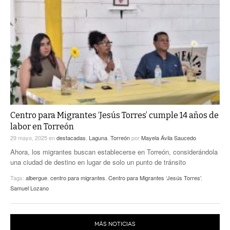
Centro para Migrantes ‘Jesús Torres’ cumple 14 años de
labor en Torreón
29 mayo, 2025
en
destacadas
,
Laguna
,
Torreón
por
Mayela Ávila Saucedo
Ahora, los migrantes buscan establecerse en Torreón, considerándola
una ciudad de destino en lugar de solo un punto de tránsito
Tags:
albergue
,
centro para migrantes
,
Centro para Migrantes ‘Jesús Torres’
,
Samuel Lozano
MÁS NOTICIAS