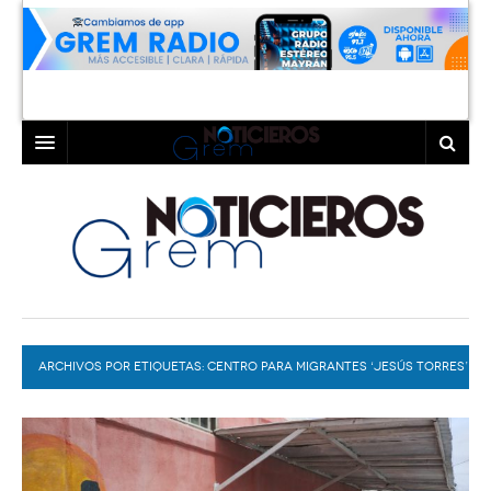
INICIO
LAGUNA
COAHUILA
TORREÓN
DURANGO
GÓMEZ PALACIO
ARCHIVOS POR ETIQUETAS:
DEPORTES
LERDO
CENTRO PARA MIGRANTES ‘JESÚS TORRES’
PROGRAMAS
COLABORADORES
EXA