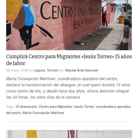
ACTUALIDADES GREM
PC29
EL EXACTO
GLOBO
EXA INFORMA
CONTEXTOS
DIÁLOGOS CON LA HISTORIA
TRAYECTO LAGUNA
TWEETS AND BEATS
A MEDIA MAÑANA
LA MEJOR 97.1 ESTÉREO GALLITO
A TODA LEY
Cumplirá Centro para Migrantes «Jesús Torres» 15 años
ACTUALIDADES GREM
de labor
ENTRE LAGUNEROS
PULSO
26 mayo, 2026
en
Laguna
,
Torreón
por
Mayela Ávila Saucedo
María Concepción Martínez, coordinadora operativa del centro,
LA MEJOR INFORMACIÓN
destacó la transformación del albergue, el cual operó durante 13 años
como centro de día, y desde hace dos años, ofrece atención integral
las 24 horas, los siete días de la semana.
Tags:
15 Aniversario
,
Centro para Migrantes ‘Jesús Torres’
,
coordinadora operativa
del centro
,
María Concepción Martínez