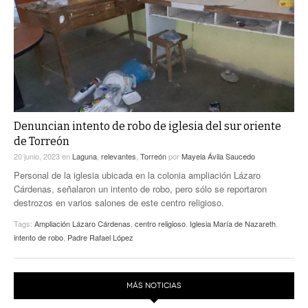
ACTUALIDADES GREM
PC29
EL EXACTO
GLOBO
EXA INFORMA
CONTEXTOS
DIÁLOGOS CON LA HISTORIA
TRAYECTO LAGUNA
TWEETS AND BEATS
A MEDIA MAÑANA
LA MEJOR 97.1 ESTÉREO GALLITO
A TODA LEY
Denuncian intento de robo de iglesia del sur oriente
ACTUALIDADES GREM
de Torreón
ENTRE LAGUNEROS
PULSO
20 junio, 2023
en
Laguna
,
relevantes
,
Torreón
por
Mayela Ávila Saucedo
Personal de la iglesia ubicada en la colonia ampliación Lázaro
LA MEJOR INFORMACIÓN
Cárdenas, señalaron un intento de robo, pero sólo se reportaron
destrozos en varios salones de este centro religioso.
Tags:
Ampliación Lázaro Cárdenas
,
centro religioso
,
Iglesia María de Nazareth
,
intento de robo
,
Padre Rafael López
MÁS NOTICIAS