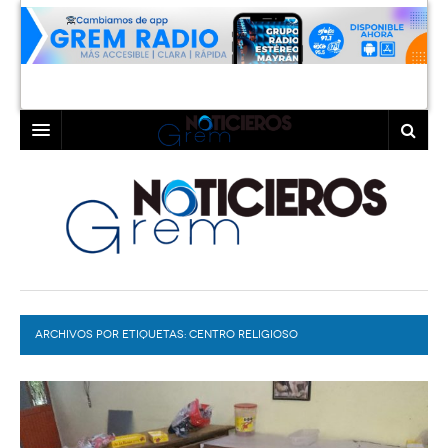
INICIO
LAGUNA
COAHUILA
TORREÓN
DURANGO
GÓMEZ PALACIO
ARCHIVOS POR ETIQUETAS:
DEPORTES
LERDO
CENTRO RELIGIOSO
PROGRAMAS
COLABORADORES
EXA