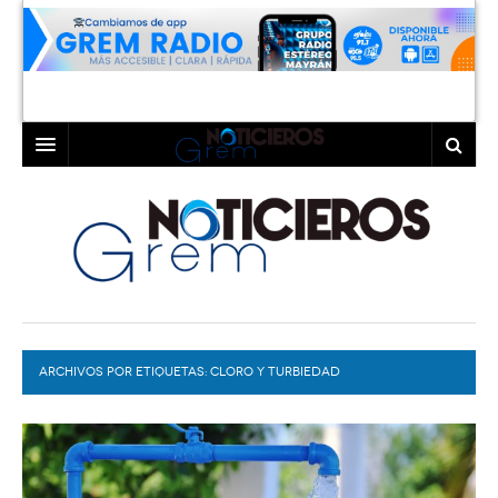
INICIO
LAGUNA
COAHUILA
TORREÓN
DURANGO
GÓMEZ PALACIO
ARCHIVOS POR ETIQUETAS:
DEPORTES
LERDO
CLORO Y TURBIEDAD
PROGRAMAS
COLABORADORES
EXA