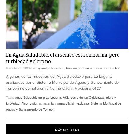
ACTUALIDADES GREM
PC29
EL EXACTO
GLOBO
EXA INFORMA
CONTEXTOS
DIÁLOGOS CON LA HISTORIA
TRAYECTO LAGUNA
TWEETS AND BEATS
A MEDIA MAÑANA
LA MEJOR 97.1 ESTÉREO GALLITO
A TODA LEY
En Agua Saludable, el arsénico esta en norma, pero
ACTUALIDADES GREM
turbiedad y cloro no
ENTRE LAGUNEROS
PULSO
26 octubre, 2024
en
Laguna
,
relevantes
,
Torreón
por
Liliana Rincón Cervantes
Algunas de las muestras del Agua Saludable para La Laguna
LA MEJOR INFORMACIÓN
analizadas por el Sistema Municipal de Aguas y Saneamiento de
Torreón no cumplieron la Norma Oficial Mexicana 0127
Tags:
Agua Saludable para La Laguna
,
ASL
,
cerro de las Calabazas
,
cloro y
turbiedad
,
Flúor y plomo
,
naranja
,
norma oficial mexicana
,
Sistema Municipal de
Aguas y Saneamiento de Torreón
MÁS NOTICIAS