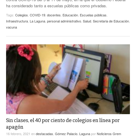
ha considerado tanto a escuelas públicas como privadas.
Tags:
Colegios
,
COVID-19
,
docentes
,
Educación
,
Escuelas públicas
,
Infraestructura
,
La Laguna
,
personal administrativo
,
Salud
,
Secretaria de Educación
,
vacuna
Sin clases, el 40 por ciento de colegios en línea por
apagón
16 febrero, 2021
en
destacadas
,
Gómez Palacio
,
Laguna
por
Noticieros Grem