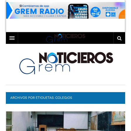
INICIO
LAGUNA
COAHUILA
TORREÓN
DURANGO
GÓMEZ PALACIO
ARCHIVOS POR ETIQUETAS:
DEPORTES
LERDO
COLEGIOS
PROGRAMAS
COLABORADORES
EXA