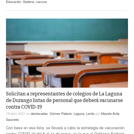
Educación
,
Sedena
,
vacuna
Solicitan a representantes de colegios de La Laguna
de Durango listas de personal que deberá vacunarse
contra COVID-19
19 abril, 2021
en
destacadas
,
Gómez Palacio
,
Laguna
,
Lerdo
por
Mayela Ávila
Saucedo
Con base en esa lista, se llevará a cabo la estrategia de vacunación
contra COVID-19 del 5 al 11 de mayo, en la que el Gobierno Federal