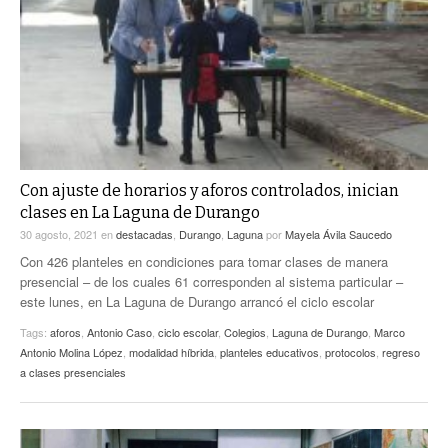
Con ajuste de horarios y aforos controlados, inician
clases en La Laguna de Durango
30 agosto, 2021
en
destacadas
,
Durango
,
Laguna
por
Mayela Ávila Saucedo
Con 426 planteles en condiciones para tomar clases de manera
presencial – de los cuales 61 corresponden al sistema particular –
este lunes, en La Laguna de Durango arrancó el ciclo escolar
Tags:
aforos
,
Antonio Caso
,
ciclo escolar
,
Colegios
,
Laguna de Durango
,
Marco
Antonio Molina López
,
modalidad híbrida
,
planteles educativos
,
protocolos
,
regreso
a clases presenciales