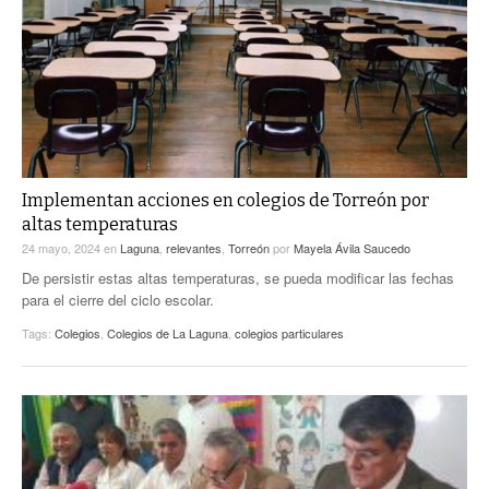
ACTUALIDADES GREM
PC29
EL EXACTO
GLOBO
EXA INFORMA
CONTEXTOS
DIÁLOGOS CON LA HISTORIA
TRAYECTO LAGUNA
TWEETS AND BEATS
A MEDIA MAÑANA
LA MEJOR 97.1 ESTÉREO GALLITO
A TODA LEY
Implementan acciones en colegios de Torreón por
ACTUALIDADES GREM
altas temperaturas
ENTRE LAGUNEROS
PULSO
24 mayo, 2024
en
Laguna
,
relevantes
,
Torreón
por
Mayela Ávila Saucedo
De persistir estas altas temperaturas, se pueda modificar las fechas
LA MEJOR INFORMACIÓN
para el cierre del ciclo escolar.
Tags:
Colegios
,
Colegios de La Laguna
,
colegios particulares