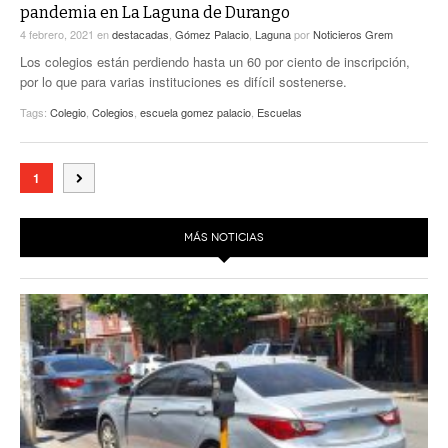
pandemia en La Laguna de Durango
4 febrero, 2021
en
destacadas
,
Gómez Palacio
,
Laguna
por
Noticieros Grem
Los colegios están perdiendo hasta un 60 por ciento de inscripción,
por lo que para varias instituciones es difícil sostenerse.
Tags:
Colegio
,
Colegios
,
escuela gomez palacio
,
Escuelas
1
MÁS NOTICIAS