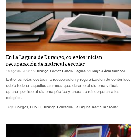
En La Laguna de Durango, colegios inician
recuperación de matrícula escolar
18 agosto, 2022
en
Durango
,
Gómez Palacio
,
Laguna
por
Mayela Ávila Saucedo
Entre los retos destaca la recuperación y regularización de contenidos
sobre todo en aquellos alumnos que, durante el sistema virtual,
optaron por irse al sistema público y ahora se reincorporan a los
colegios.
Tags:
Colegios
,
COVID
,
Durango
,
Educación
,
La Laguna
,
matrícula escolar