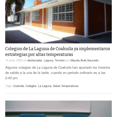
Colegios de La Laguna de Coahuila ya implementaron
estrategias por altas temperaturas
14 junio, 2023
en
destacadas
,
Laguna
,
Torreón
por
Mayela Ávila Saucedo
Algunos colegios de La Laguna de Coahuila han ajustado los horarios
de salida a la una de la tarde, cuando en periodo ordinario es a las
2:00 pm.
Tags:
Coahuila
,
Colegios
,
La Laguna
,
Salud
,
temperaturas