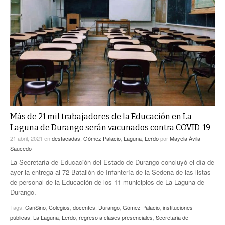
Más de 21 mil trabajadores de la Educación en La
Laguna de Durango serán vacunados contra COVID-19
21 abril, 2021
en
destacadas
,
Gómez Palacio
,
Laguna
,
Lerdo
por
Mayela Ávila
Saucedo
La Secretaría de Educación del Estado de Durango concluyó el día de
ayer la entrega al 72 Batallón de Infantería de la Sedena de las listas
de personal de la Educación de los 11 municipios de La Laguna de
Durango.
Tags:
CanSino
,
Colegios
,
docentes
,
Durango
,
Gómez Palacio
,
instituciones
públicas
,
La Laguna
,
Lerdo
,
regreso a clases presenciales
,
Secretaria de