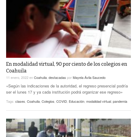
En modalidad virtual, 90 por ciento de los colegios en
Coahuila
11 enero, 2022
en
Coahuila
,
destacadas
por
Mayela Ávila Saucedo
«Según las indicaciones de la autoridad, el regreso presencial podría
ser el lunes 17 y ya cada institución podrá organizar ese regreso»
Tags:
clases
,
Coahuila
,
Colegios
,
COVID
,
Educación
,
modalidad virtual
,
pandemia